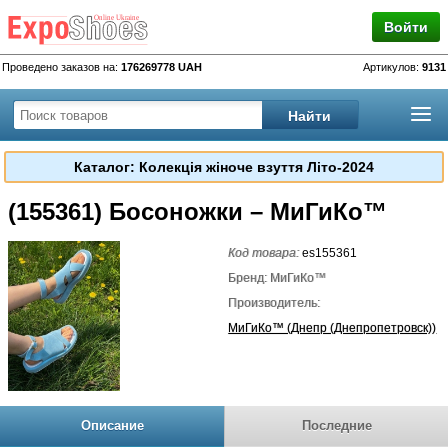
Войти
Проведено заказов на:
176269778 UAH
Артикулов:
9131
Каталог: Колекція жіноче взуття Літо-2024
(155361) Босоножки – МиГиКо™
Код товара:
es155361
Бренд: МиГиКо™
Производитель:
МиГиКо™ (Днепр (Днепропетровск))
Описание
Последние