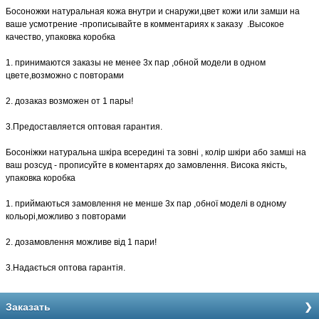
Босоножки натуральная кожа внутри и снаружи,цвет кожи или замши на
ваше усмотрение -прописывайте в комментариях к заказу .Высокое
качество, упаковка коробка
1. принимаются заказы не менее 3х пар ,обной модели в одном
цвете,возможно с повторами
2. дозаказ возможен от 1 пары!
3.Предоставляется оптовая гарантия.
Босоніжки натуральна шкіра всередині та зовні , колір шкіри або замші на
ваш розсуд - прописуйте в коментарях до замовлення. Висока якість,
упаковка коробка
1. приймаються замовлення не менше 3х пар ,обної моделі в одному
кольорі,можливо з повторами
2. дозамовлення можливе від 1 пари!
3.Надається оптова гарантія.
Заказать