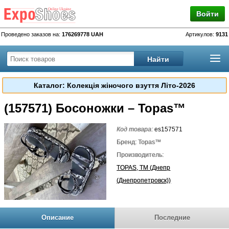
Войти
Проведено заказов на:
176269778 UAH
Артикулов:
9131
Каталог: Колекція жіночого взуття Літо-2026
(157571) Босоножки – Topas™
Код товара:
es157571
Бренд: Topas™
Производитель:
TOPAS, TM (Днепр
(Днепропетровск))
Описание
Последние