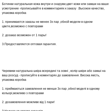
Ботинки натуральная кожа внутри и снаружи,цвет кожи или замши на ваше
усмотрение -прописывайте в комментариях к заказу .Высокое качество,
упаковка коробка
1. принимаются заказы не менее 3х пар ,обной модели в одном
цвете,возможно с повторами
2. дозаказ возможен от 1 пары!
3.Предоставляется оптовая гарантия.
Черевики натуральна шкіра всередині та зовні , колір шкіри або замші на
ваш розсуд - прописуйте в коментарях до замовлення. Висока якість,
упаковка коробка
1. приймаються замовлення не менше 3х пар ,обної моделі в одному
кольорі,можливо з повторами
2. дозамовлення можливе від 1 пари!