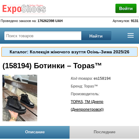
Войти
Проведено заказов на:
176262398 UAH
Артикулов:
9131
Каталог: Колекція жіночого взуття Осінь-Зима 2025/26
(158194) Ботинки – Topas™
Код товара:
es158194
Бренд: Topas™
Производитель:
TOPAS, TM (Днепр
(Днепропетровск))
Описание
Последние