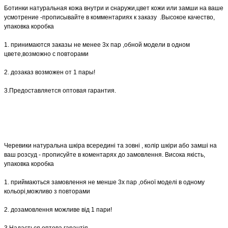
Ботинки натуральная кожа внутри и снаружи,цвет кожи или замши на ваше
усмотрение -прописывайте в комментариях к заказу .Высокое качество,
упаковка коробка
1. принимаются заказы не менее 3х пар ,обной модели в одном
цвете,возможно с повторами
2. дозаказ возможен от 1 пары!
3.Предоставляется оптовая гарантия.
Черевики натуральна шкіра всередині та зовні , колір шкіри або замші на
ваш розсуд - прописуйте в коментарях до замовлення. Висока якість,
упаковка коробка
1. приймаються замовлення не менше 3х пар ,обної моделі в одному
кольорі,можливо з повторами
2. дозамовлення можливе від 1 пари!