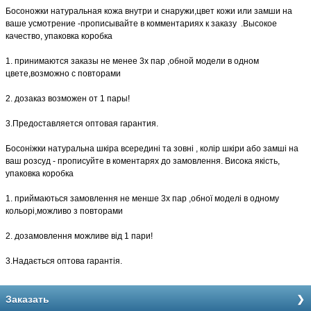
Босоножки натуральная кожа внутри и снаружи,цвет кожи или замши на
ваше усмотрение -прописывайте в комментариях к заказу .Высокое
качество, упаковка коробка
1. принимаются заказы не менее 3х пар ,обной модели в одном
цвете,возможно с повторами
2. дозаказ возможен от 1 пары!
3.Предоставляется оптовая гарантия.
Босоніжки натуральна шкіра всередині та зовні , колір шкіри або замші на
ваш розсуд - прописуйте в коментарях до замовлення. Висока якість,
упаковка коробка
1. приймаються замовлення не менше 3х пар ,обної моделі в одному
кольорі,можливо з повторами
2. дозамовлення можливе від 1 пари!
3.Надається оптова гарантія.
Заказать