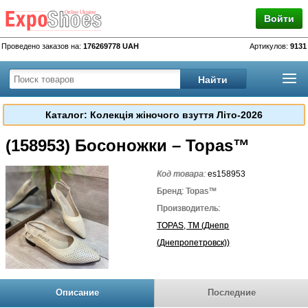
Войти
Проведено заказов на:
176269778 UAH
Артикулов:
9131
Каталог: Колекція жіночого взуття Літо-2026
(158953) Босоножки – Topas™
Код товара:
es158953
Бренд: Topas™
Производитель:
TOPAS, TM (Днепр
(Днепропетровск))
Описание
Последние