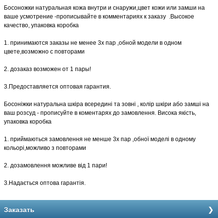
Босоножки натуральная кожа внутри и снаружи,цвет кожи или замши на
ваше усмотрение -прописывайте в комментариях к заказу .Высокое
качество, упаковка коробка
1. принимаются заказы не менее 3х пар ,обной модели в одном
цвете,возможно с повторами
2. дозаказ возможен от 1 пары!
3.Предоставляется оптовая гарантия.
Босоніжки натуральна шкіра всередині та зовні , колір шкіри або замші на
ваш розсуд - прописуйте в коментарях до замовлення. Висока якість,
упаковка коробка
1. приймаються замовлення не менше 3х пар ,обної моделі в одному
кольорі,можливо з повторами
2. дозамовлення можливе від 1 пари!
3.Надається оптова гарантія.
Заказать