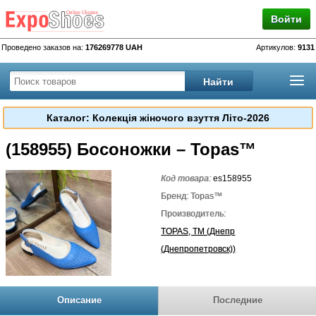
Войти
Проведено заказов на:
176269778 UAH
Артикулов:
9131
Каталог: Колекція жіночого взуття Літо-2026
(158955) Босоножки – Topas™
Код товара:
es158955
Бренд: Topas™
Производитель:
TOPAS, TM (Днепр
(Днепропетровск))
Описание
Последние