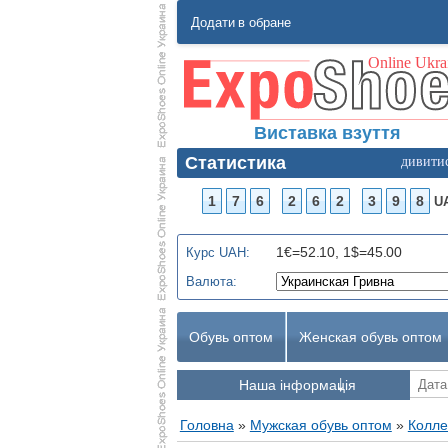
Додати в обране
Виставка взуття
Статистика
дивити
1
7
6
2
6
2
3
9
8
U
1€=52.10, 1$=45.00
Курс UAH:
Валюта:
Обувь оптом
Женская обувь оптом
Наша інформація
Головна
»
Мужская обувь оптом
»
Колле