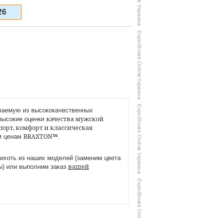
26
иваемую из высококачественных
качества мужской
высокие оценки
орт, комфорт и классическая
BRAXTON™
м ценам
.
ихоть из наших моделей (заменим цвета
вашей
ы) или выполним заказ