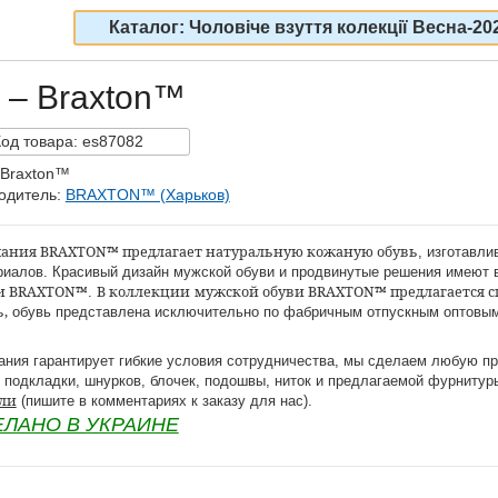
Каталог: Чоловіче взуття колекції Весна-20
 – Braxton™
Код
товара:
es87082
 Braxton™
одитель:
BRAXTON™ (Харьков)
ания BRAXTON™ предлагает натуральную кожаную обувь
, изготавл
риалов. Красивый дизайн мужской обуви и продвинутые решения имеют 
и BRAXTON™
В коллекции
мужской обуви BRAXTON™ предлагается сп
.
ь,
обувь представлена исключительно по фабричным отпускным оптовы
ания гарантирует гибкие условия сотрудничества, мы сделаем любую пр
, подкладки, шнурков, блочек, подошвы, ниток и предлагаемой фурнитур
ли
(пишите в комментариях к заказу для нас).
ЕЛАНО В УКРАИНЕ