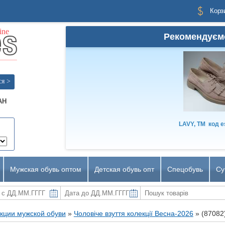
Корз
Рекомендуєм
ся >
AH
LAVY, TM
код
e
Мужская обувь оптом
Детская обувь опт
Спецобувь
Су
кции мужской обуви
»
Чоловіче взуття колекції Весна-2026
»
(87082