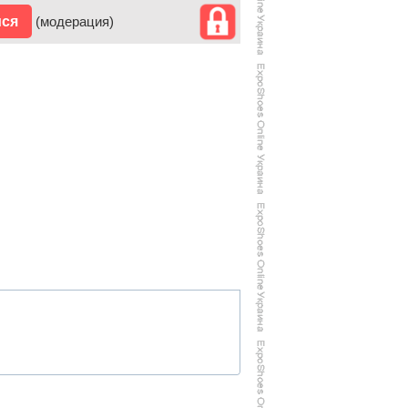
ися
(модерация)