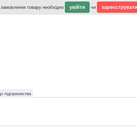
 замовлення товару необхідно
увійти
чи
зареєструват
до підприємства