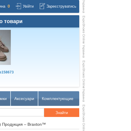
0
ина
Увійти
Зареєструватись
о товари
s158673
мки
Аксесуари
Комплектующие
) Продукция – Braxton™