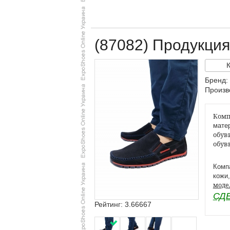
(87082) Продукция
Бренд:
Произв
Комп
мате
обув
обув
Комп
кожи
моде
СД
Рейтинг: 3.66667