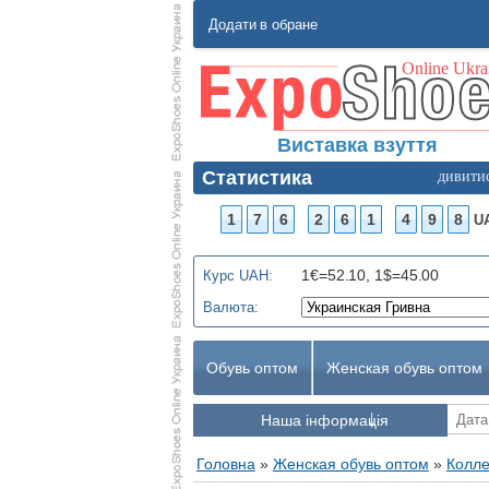
Додати в обране
Виставка взуття
Статистика
дивити
1
7
6
2
6
1
4
9
8
U
1€=52.10, 1$=45.00
Курс UAH:
Валюта:
Обувь оптом
Женская обувь оптом
Наша інформація
Головна
»
Женская обувь оптом
»
Колле