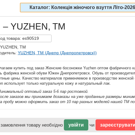
Каталог: Колекція жіночого взуття Літо-202
и – YUZHEN, TM
Код
товара:
es90519
 YUZHEN, TM
одитель:
YUZHEN, TM (Днепр (Днепропетровск))
лагаем купить под заказ Женские босоножки Yuzhen оптом фабричного к
ть фабрика женской обуви Южен Днепропетровск. Обувь от производител
упные цены. Качество материалов применяемое в производстве женской 
en использует только натуральную кожу и натуральный лак.
инимальный оптовый заказ 5-6 пар ростовкой.
осле заказов мы принимаем дозаказы на уже проданные размеры минима
а пробу можно оформить заказ от 10 пар разных моделей нашей ТМ по
 замовлення товару необхідно
увійти
чи
зареєструват