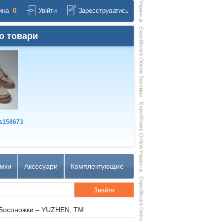
0
ина
Увійти
Зареєструватись
о товари
s158673
мки
Аксесуари
Комплектующие
 Босоножки – YUZHEN, TM