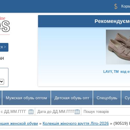
Корз
Рекомендуєм
ся >
AH
LAVY, TM
код
e
Мужская обувь оптом
Детская обувь опт
Спецобувь
Су
кция женской обуви
»
Колекція жіночого взуття Літо-2026
»
(90519)