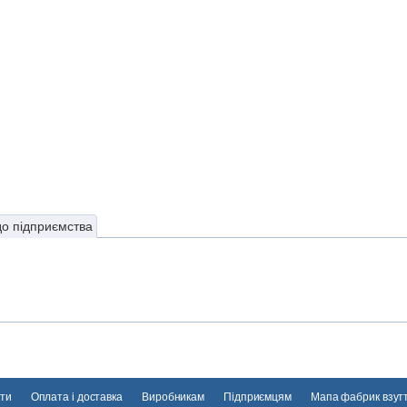
до підприємства
ти
Оплата і доставка
Виробникам
Підприємцям
Мапа фабрик взут