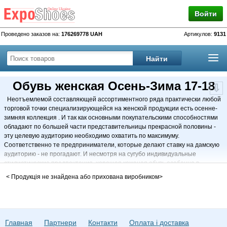
Войти
Проведено заказов на:
176269778 UAH
Артикулов:
9131
Обувь женская Осень-Зима 17-18
Неотъемлемой составляющей ассортиментного ряда практически любой
торговой точки специализирующейся на женской продукции есть осенне-
зимняя коллекция . И так как основными покупательскими способностями
обладают по большей части представительницы прекрасной половины -
эту целевую аудиторию необходимо охватить по максимуму.
Соответственно те предприниматели, которые делают ставку на дамскую
аудиторию - не прогадают. И несмотря на сугубо индивидуальные
стилистические предпочтения, хорошая кожаная обувь особенно в
осенне-зимний период нужна каждой женщине. Для них вполне нормально
< Продукція не знайдена або прихована виробником>
и даже увлекательно часами искать красивенькие ботильоны, высокие
ботфорты из натуральной замши или устойчивые зимние сапоги на
танкетке. Цель в таких поисках всегда оправдывает средства. Будь то
денежные средства или огромное количество свободного времени
проведённого во всемирной сети интернет или же в обувных бутиках - не
Главная
Партнери
Контакти
Оплата і доставка