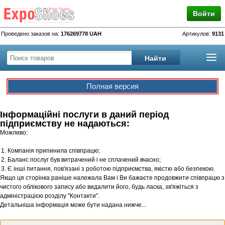
Войти
Проведено заказов на:
176269778 UAH
Артикулов:
9131
Полная версия
Інформаційні послуги в даний період
підприємству не надаються:
Можливо:
Компанія припинила співпрацю;
Баланс послуг був витрачений і не сплачений вчасно;
Є інші питання, пов'язані з роботою підприємства, якістю або безпекою.
Якщо ця сторінка раніше належала Вам і Ви бажаєте продовжити співпрацю з
чистого облікового запису або видалити його, будь ласка, зв'яжіться з
адміністрацією розділу "Контакти".
Детальніша інформація може бути надана нижче...