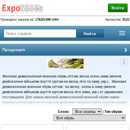
Войти
Проведено заказов на:
176261498 UAH
Артикулов:
9131
Продукция
Женская демисезонная военная обувь оптом: весна осень зима (жіноче
демісезонне військове взуття гуртом на весну, літо та зиму, укр.). Женская
демисезонная военная обувь оптом : на весну, осень и зиму (жіноче
демісезонне військове взуття гуртом весна літо зима, укр.) от украинских
поставщиков. Для заказа женской демисезонной военной обуви нужно
проконсультироваться по нужным моделям с модератором заказов нашего
портала по указанным телефонам для оформления заказа. Заказать
Сезон:
|
Тип обуви:
можно при предоплате на счета производителя от 30 и более % за общую
сумму заказа. Доплатить остаток суммы во многих случаях можно перед
отправкой заказа. На всю обувь предоставляется оптовая гарантия
производителя.