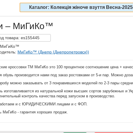
Каталог: Колекція жіноче взуття Весна-2025
ки – МиГиКо™
од
товара:
es155445
 МиГиКо™
одитель:
МиГиКо™ (Днепр (Днепропетровск))
кие кроссовки ТМ МиГиКо это 100 процентное соотношение цена + качес
обувь производится нами под заказ ростовками от 5-и пар. Можно доза
робу можно заказывать от 3 понравившихся моделей по 2-3 пары средн
ь изготавливается из натуральной кожи высших сортов зарубежных и Ук
лнительный контроль качества перед запуском в производство.
аботаем и с ЮРИДИЧЕСКИМИ лицами и с ФОП.
ь МиГиКо - гарантия хороших продаж.