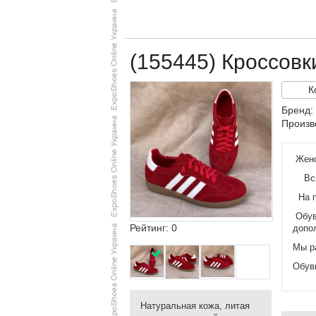
(155445) Кроссов
К
Бренд:
Произв
Женс
Вся 
На п
Обув
Рейтинг: 0
допо
Мы р
Обув
Натуральная кожа, литая