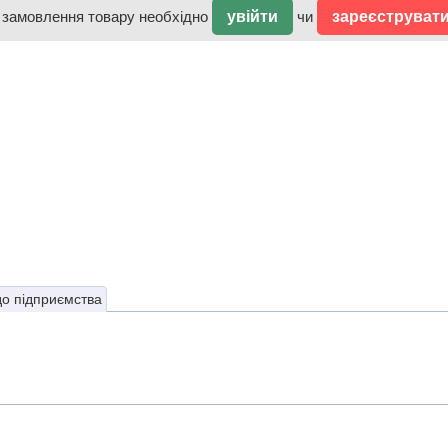
 замовлення товару необхідно
увійти
чи
зареєструват
до підприємства