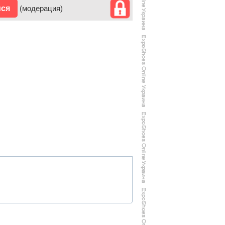
ися
(модерация)