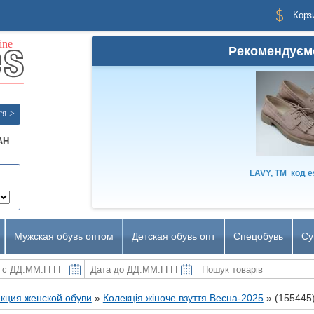
Корз
Рекомендуєм
ся >
AH
LAVY, TM
код
e
Мужская обувь оптом
Детская обувь опт
Спецобувь
Су
кция женской обуви
»
Колекція жіноче взуття Весна-2025
»
(155445