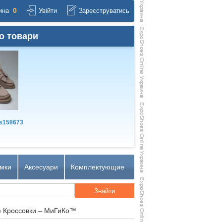
0
ина
Увійти
Зареєструватись
о товари
s158673
мки
Аксесуари
Комплектующие
) Кроссовки – МиГиКо™