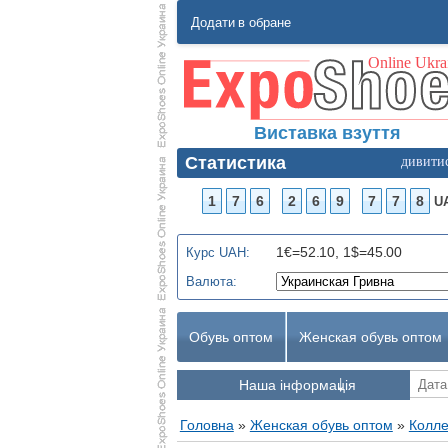
Додати в обране
Виставка взуття
Статистика
дивити
1
7
6
2
6
9
7
7
8
U
1€=52.10, 1$=45.00
Курс UAH:
Валюта:
Обувь оптом
Женская обувь оптом
Наша інформація
Головна
»
Женская обувь оптом
»
Колле