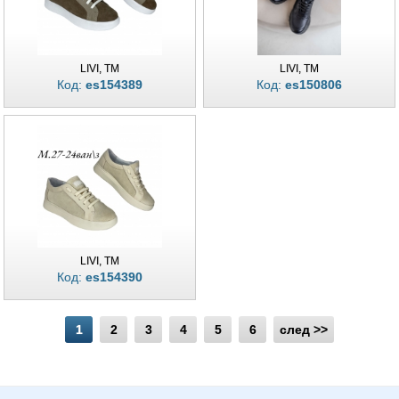
LIVI, TM
LIVI, TM
Код:
es154389
Код:
es150806
LIVI, TM
Код:
es154390
1
2
3
4
5
6
след >>