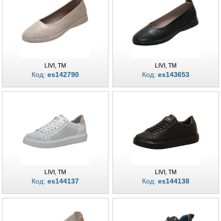
продажи. Поверьте нам, что наша женская обувь Livi всегда продается с
легкостью. В этом Вы можете самостоятельно убедиться, сделав заказ
онлайн прямо тут, по 100% фабричной оптовой цене. Мы зафиксируем
заказ и ответим по нему, после чего Вы можете сделать нам полную
предоплату или от 30%. Мы свяжемся с Вами, если у нас возникнут какие-
либо вопросы в процессе изготовления или перед отправкой. Вы
доплатите остаток и мы отправим Ваш заказ по месту назначения. При
LIVI, TM
LIVI, TM
этом нами предоставляется сезонная гарантия для всех оптовых
Код:
es142790
Код:
es143653
покупателей. Вы знали, что у нас имеется производство мужской обуви
Cevivo TM? https:/brands/cevivo У Вас имеется возможность при заказе
подкорректировать свой заказ, внеся изменения в цвет либо материал.
Минимальный оптовый заказ Вы можете сделать у нас от 5 пар одной
модели или еврокоробом от 8 пар с повторами ходовых размеров.
Официальный каталог фабрики LIVI - Харьковская обувная фабрика
LIVI, TM
LIVI, TM
Код:
es144137
Код:
es144138