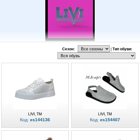
Сезон:
|
Тип обуви:
Обувная фабрика LIVI в Харькове предлагает оптовым клиентам купить
высококачественную женскую обувь из натуральной кожи. Харьковская
обувь Ливи это современное импортное производство и дружный
коллектив, ровные строчки в обуви и приятный внешний вид модели.
Удобство и комфорт, модные тенденции не оставят равнодушными Ваших
клиентов к Вашему магазину. Использование передовых технологий в
производстве обуви LIVI и фирменная упаковка для современных
магазинов обуви дает успешный старт любому предпринимателю в
бизнесе розничных продаж в Украине. Мы выпускаем фабричную женскую
продукцию, среди которой Вы обязательно найдете модную обувь, как
кроссовки, туфли, ботинки, сапоги, полусапоги, высокие ботфорты,
кроссовки, кеды, босоножки, мокасины, слипоны и балетки. Мы выпускаем
LIVI, TM
LIVI, TM
для Вас женскую обувь круглый год, коллекции на Осенне-зимний и
Код:
es144136
Код:
es154407
весенне-летний период. Постоянное участие в выставках и размещение
на выставке обуви онлайн делает наш модный бренд женской обуви не
только узнаваемым, но и популярным среди розничных клиентов, не
смотря на нашу молодую торговую марку. Наши достижения - Ваши