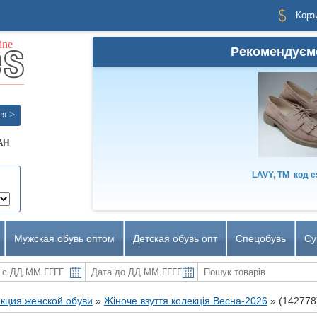
Корз
Рекомендуєм
ся >
AH
LAVY, TM
код
e
Мужская обувь оптом
Детская обувь опт
Спецобувь
Су
кция женской обуви
»
Жіноче взуття колекція Весна-2026
»
(142778