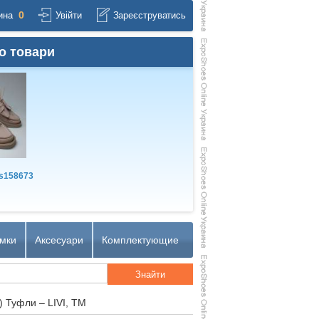
0
ина
Увійти
Зареєструватись
о товари
s158673
мки
Аксесуари
Комплектующие
) Туфли – LIVI, TM