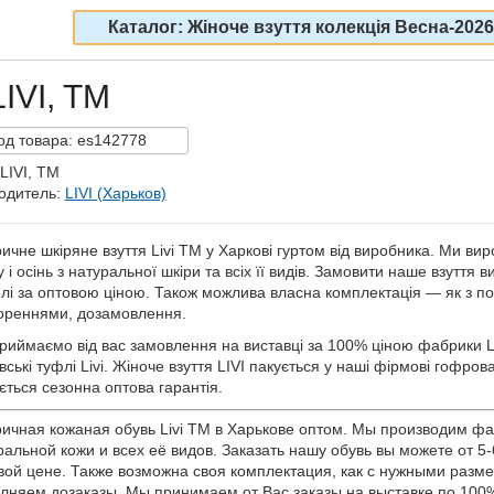
Каталог: Жіноче взуття колекція Весна-2026
IVI, TM
од
товара:
es142778
LIVI, TM
одитель:
LIVI (Харьков)
ичне шкіряне взуття Livi TM у Харкові гуртом від виробника. Ми ви
 і осінь з натуральної шкіри та всіх її видів. Замовити наше взуття 
лі за оптовою ціною. Також можлива власна комплектація — як з потр
ореннями, дозамовлення.
риймаємо від вас замовлення на виставці за 100% ціною фабрики L
вські туфлі Livi. Жіноче взуття LIVI пакується у наші фірмові гофро
ється сезонна оптова гарантія.
ичная кожаная обувь Livi TM в Харькове оптом. Мы производим ф
ральной кожи и всех её видов. Заказать нашу обувь вы можете от 5
вой цене. Также возможна своя комплектация, как с нужными разме
лняем дозаказы. Мы принимаем от Вас заказы на выставке по 100