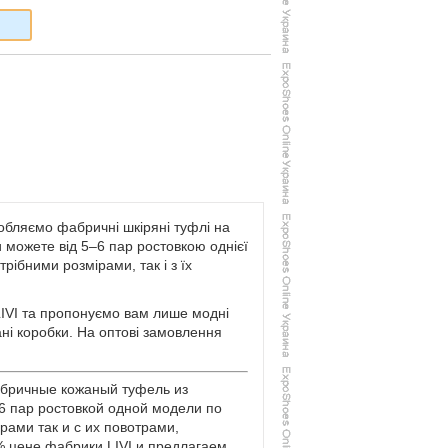
робляємо фабричні шкіряні туфлі на
ви можете від 5–6 пар ростовкою однієї
ібними розмірами, так і з їх
IVI та пропонуємо вам лише модні
вані коробки. На оптові замовлення
абричные кожаный туфель из
-6 пар ростовкой одной модели по
рами так и с их повотрами,
% цене фабрики LIVI и предлагаем