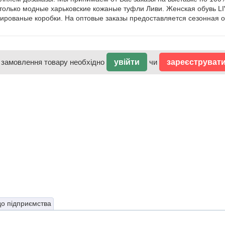
только модные харьковские кожаные туфли Ливи. Женская обувь L
ированые коробки. На оптовые заказы предоставляется сезонная о
 замовлення товару необхідно
увійти
чи
зареєструват
до підприємства