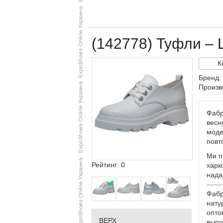
(142778) Туфли – L
К
Бренд: 
Произв
Фабр
весну
моде
повт
Ми п
Рейтинг: 0
харкі
нада
Фабр
нату
опто
ВЕРХ
выпо