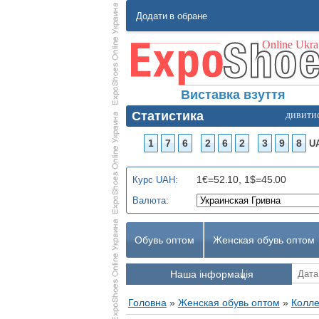
Додати в обране
Виставка взуття
Статистика
дивити
1
7
6
2
6
2
3
9
8
U
1€=52.10, 1$=45.00
Курс UAH:
Валюта:
Обувь оптом
Женская обувь оптом
Наша інформація
Головна
»
Женская обувь оптом
»
Колле