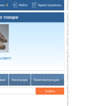
0
ина
Увійти
Зареєструватись
о товари
s158673
мки
Аксесуари
Комплектующие