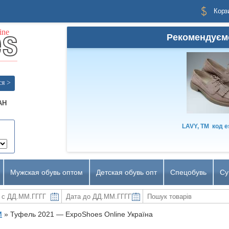
Корз
Рекомендуєм
ся >
AH
LAVY, TM
код
e
Мужская обувь оптом
Детская обувь опт
Спецобувь
Су
M
»
Туфель 2021 ― ExpoShoes Online Україна