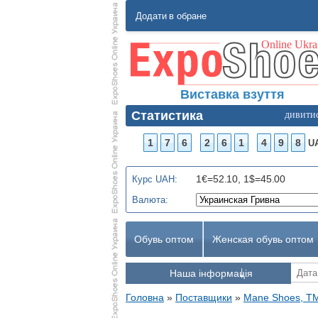
Додати в обране
Виставка взуття
Статистика
дивити
1
7
6
2
6
1
4
9
8
U
1€=52.10, 1$=45.00
Курс UAH:
Валюта:
Обувь оптом
Женская обувь оптом
Наша інформація
Головна
»
Поставщики
»
Mane Shoes, T