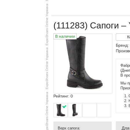
(111283) Сапоги 
В наличии
К
Бренд:
Произв
Фабри
(Дне
В про
Мы п
Прио
Рейтинг: 0
Для
Верх сапога: