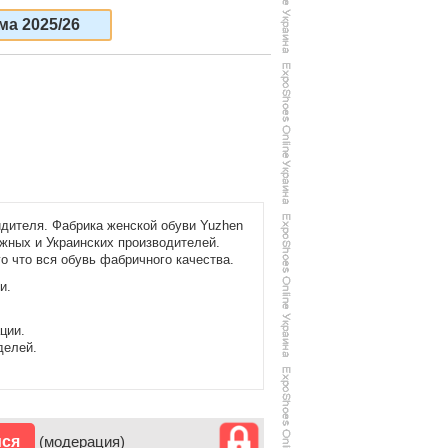
ма 2025/26
идителя. Фабрика женской обуви Yuzhen
жных и Украинских производителей.
о что вся обувь фабричного качества.
и.
ции.
делей.
ися
(модерация)