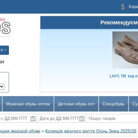
Корз
Рекомендуєм
ся >
AH
LAVY, TM
код
e
Мужская обувь оптом
Детская обувь опт
Спецобувь
Су
кция женской обуви
»
Колекція жіночого взуття Осінь-Зима 2025/26