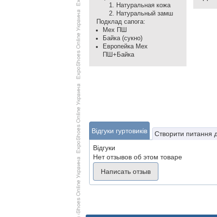
Натуральная кожа
Натуральный замш
Подклад сапога:
Мех ПШ
Байка (сукно)
Европейка Мех
ПШ+Байка
Відгуки гуртовиків
Створити питання 
Відгуки
Нет отзывов об этом товаре
Написать отзыв