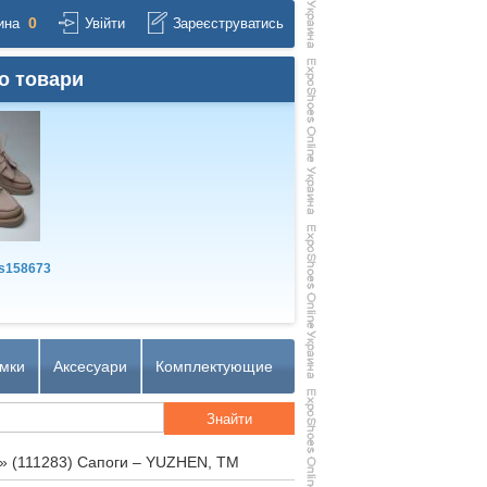
0
ина
Увійти
Зареєструватись
о товари
s158673
мки
Аксесуари
Комплектующие
»
(111283) Сапоги – YUZHEN, TM