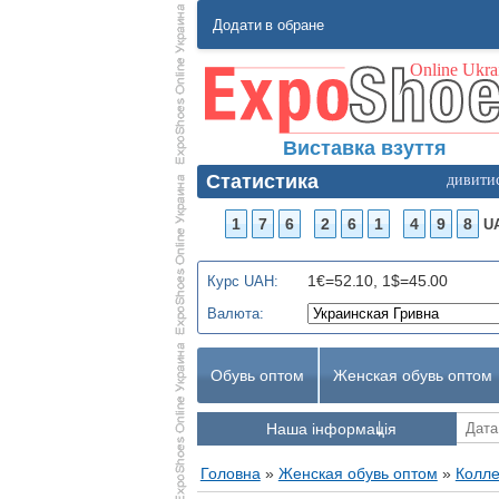
Додати в обране
Виставка взуття
Статистика
дивити
1
7
6
2
6
1
4
9
8
U
1€=52.10, 1$=45.00
Курс UAH:
Валюта:
Обувь оптом
Женская обувь оптом
Наша інформація
Головна
»
Женская обувь оптом
»
Колле