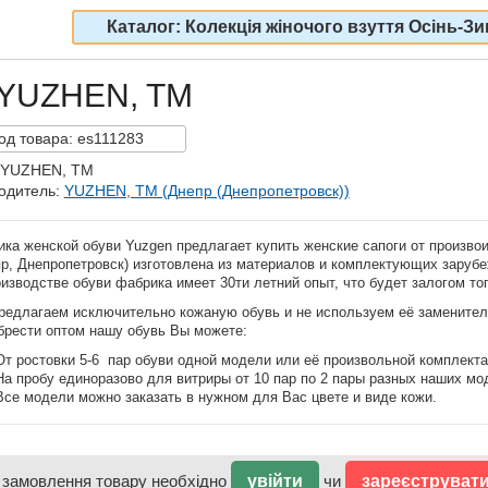
Каталог: Колекція жіночого взуття Осінь-Зи
– YUZHEN, TM
од
товара:
es111283
 YUZHEN, TM
одитель:
YUZHEN, TM (Днепр (Днепропетровск))
ка женской обуви Yuzgen предлагает купить женские сапоги от произво
пр, Днепропетровск) изготовлена из материалов и комплектующих зарубе
изводстве обуви фабрика имеет 30ти летний опыт, что будет залогом тог
редлагаем исключительно кожаную обувь и не используем её заменител
брести оптом нашу обувь Вы можете:
От ростовки 5-6 пар обуви одной модели или её произвольной комплекта
На пробу единоразово для витриры от 10 пар по 2 пары разных наших мо
Все модели можно заказать в нужном для Вас цвете и виде кожи.
 замовлення товару необхідно
увійти
чи
зареєструват