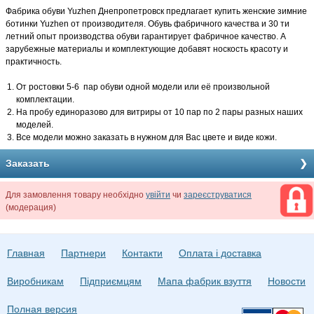
Фабрика обуви Yuzhen Днепропетровск предлагает купить женские зимние
ботинки Yuzhen от производителя. Обувь фабричного качества и 30 ти
летний опыт производства обуви гарантирует фабричное качество. А
зарубежные материалы и комплектующие добавят носкость красоту и
практичность.
От ростовки 5-6 пар обуви одной модели или её произвольной
комплектации.
На пробу единоразово для витриры от 10 пар по 2 пары разных наших
моделей.
Все модели можно заказать в нужном для Вас цвете и виде кожи.
Заказать
Для замовлення товару необхідно
увійти
чи
зареєструватися
(модерация)
Главная
Партнери
Контакти
Оплата і доставка
Виробникам
Підприємцям
Мапа фабрик взуття
Новости
Полная версия