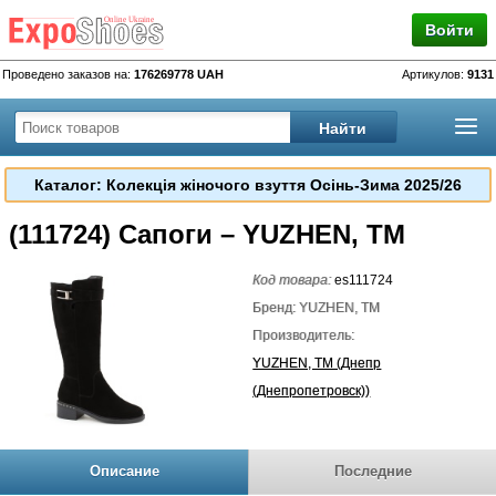
Войти
Проведено заказов на:
176269778 UAH
Артикулов:
9131
Каталог: Колекція жіночого взуття Осінь-Зима 2025/26
(111724) Сапоги – YUZHEN, TM
Код товара:
es111724
Бренд: YUZHEN, TM
Производитель:
YUZHEN, TM (Днепр
(Днепропетровск))
Описание
Последние