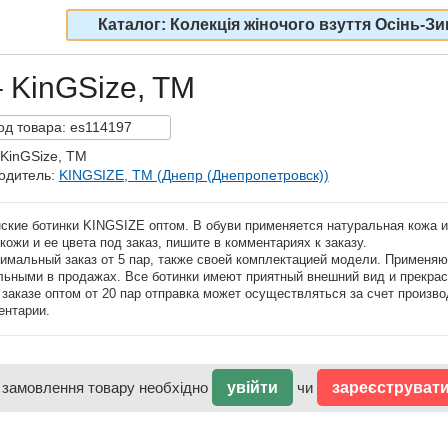
Каталог: Колекція жіночого взуття Осінь-Зи
– KinGSize, TM
од
товара:
es114197
 KinGSize, TM
одитель:
KINGSIZE, TM (Днепр (Днепропетровск))
кие ботинки KINGSIZE оптом
. В обуви применяется натуральная кожа 
кожи и ее цвета под заказ, пишите в комментариях к заказу.
мальный заказ от 5 пар, также своей комплектацией модели. Применяют
льными в продажах. Все ботинки имеют приятный внешний вид и прекрас
аказе оптом от 20 пар отправка может осуществляться за счет произво
ентарии.
 замовлення товару необхідно
увійти
чи
зареєструват