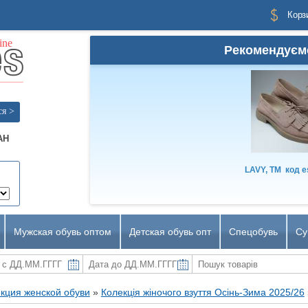
Корз
Рекомендуєм
ся >
AH
LAVY, TM
код
e
Мужская обувь оптом
Детская обувь опт
Спецобувь
Су
кция женской обуви
»
Колекція жіночого взуття Осінь-Зима 2025/26