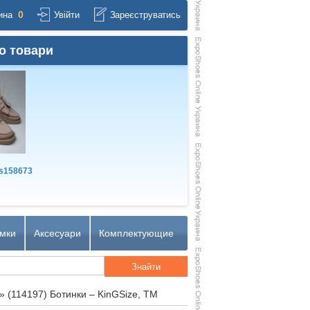
0
ина
Увійти
Зареєструватись
о товари
s158673
мки
Аксесуари
Комплектующие
»
(114197) Ботинки – KinGSize, TM