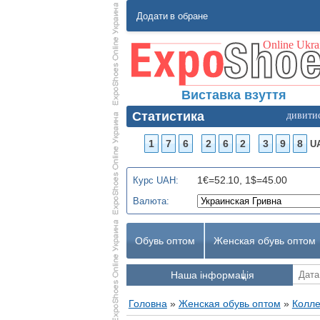
Додати в обране
Виставка взуття
Статистика
дивити
1
7
6
2
6
2
3
9
8
U
1€=52.10, 1$=45.00
Курс UAH:
Валюта:
Обувь оптом
Женская обувь оптом
Наша інформація
Головна
»
Женская обувь оптом
»
Колле