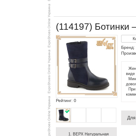
(114197) Ботинки 
К
Бренд:
Произв
Женс
виде 
Мини
дово
При з
комм
Рейтинг: 0
Для
ВЕРХ Натуральная