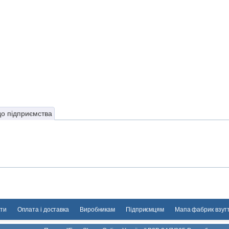
до підприємства
ти
Оплата і доставка
Виробникам
Підприємцям
Мапа фабрик взут