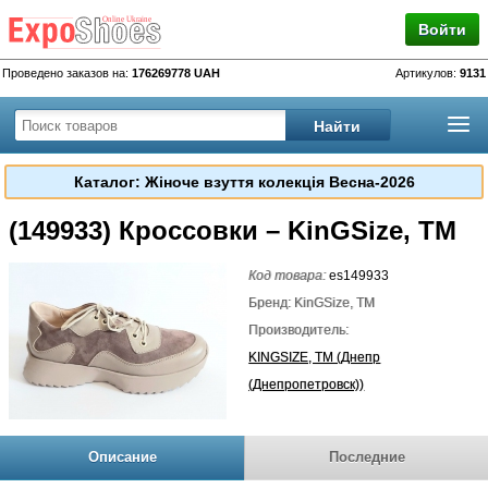
Войти
Проведено заказов на:
176269778 UAH
Артикулов:
9131
Каталог: Жіноче взуття колекція Весна-2026
(149933) Кроссовки – KinGSize, TM
Код товара:
es149933
Бренд: KinGSize, TM
Производитель:
KINGSIZE, TM (Днепр
(Днепропетровск))
Описание
Последние