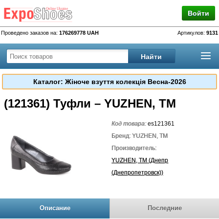
Войти
Проведено заказов на:
176269778 UAH
Артикулов:
9131
Каталог: Жіноче взуття колекція Весна-2026
(121361) Туфли – YUZHEN, TM
Код товара:
es121361
Бренд: YUZHEN, TM
Производитель:
YUZHEN, TM (Днепр
(Днепропетровск))
Описание
Последние