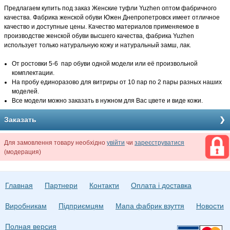
Предлагаем купить под заказ Женские туфли Yuzhen оптом фабричного
качества. Фабрика женской обуви Южен Днепропетровск имеет отличное
качество и доступные цены. Качество материалов применяемое в
производстве женской обуви высшего качества, фабрика Yuzhen
использует только натуральную кожу и натуральный замш, лак.
От ростовки 5-6 пар обуви одной модели или её произвольной
комплектации.
На пробу единоразово для витриры от 10 пар по 2 пары разных наших
моделей.
Все модели можно заказать в нужном для Вас цвете и виде кожи.
Заказать
Для замовлення товару необхідно
увійти
чи
зареєструватися
(модерация)
Главная
Партнери
Контакти
Оплата і доставка
Виробникам
Підприємцям
Мапа фабрик взуття
Новости
Полная версия