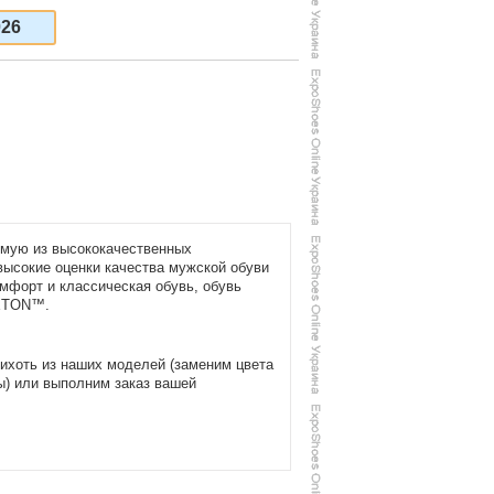
026
емую из высококачественных
высокие оценки
качества мужской обуви
мфорт и классическая обувь,
обувь
XTON™
.
ихоть из наших моделей (заменим цвета
ы) или выполним заказ
вашей