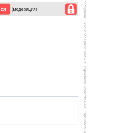
ися
(модерация)