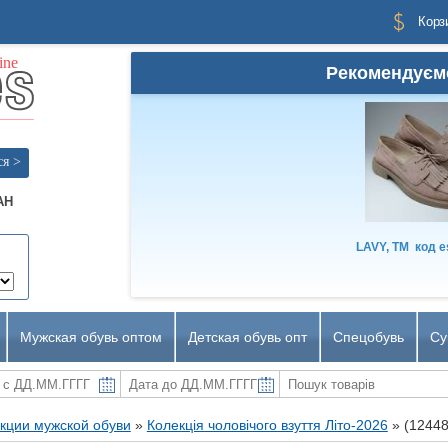
Корз
Рекомендуєм
ся >
AH
LAVY, TM
код
e
Мужская обувь оптом
Детская обувь опт
Спецобувь
Су
кции мужской обуви
»
Колекція чоловічого взуття Літо-2026
»
(1244