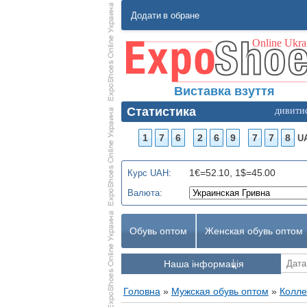
Додати в обране
Виставка взуття
Статистика
дивити
1
7
6
2
6
9
7
7
8
U
1€=52.10, 1$=45.00
Курс UAH:
Валюта:
Обувь оптом
Женская обувь оптом
Наша інформація
Головна
»
Мужская обувь оптом
»
Колле