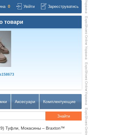
0
ина
Увійти
Зареєструватись
о товари
s158673
мки
Аксесуари
Комплектующие
89) Туфли, Мокасины – Braxton™