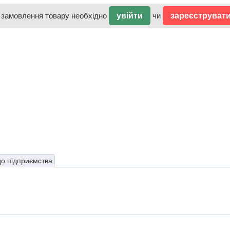
 замовлення товару необхідно
увійти
чи
зареєструват
до підприємства