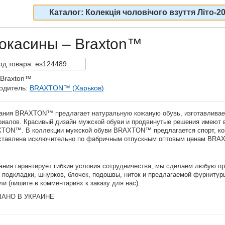
Каталог: Колекція чоловічого взуття Літо-2
Мокасины – Braxton™
од
товара:
es124489
 Braxton™
одитель:
BRAXTON™ (Харьков)
ания BRAXTON™ предлагает натуральную кожаную обувь
, изготавлива
риалов. Красивый дизайн мужской обуви и продвинутые решения имеют 
XTON™
.
В коллекции
мужской обуви BRAXTON™ предлагается спорт, ко
ставлена исключительно по фабричным отпускным оптовым ценам
BRA
ания гарантирует гибкие условия сотрудничества, мы сделаем любую пр
, подкладки, шнурков, блочек, подошвы, ниток и предлагаемой фурнитур
ли
(пишите в комментариях к заказу для нас).
АНО В УКРАИНЕ