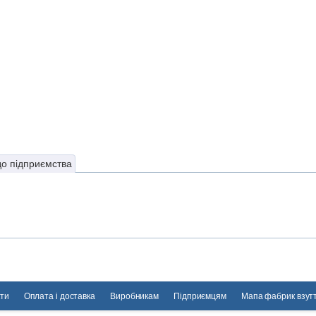
до підприємства
ти
Оплата і доставка
Виробникам
Підприємцям
Мапа фабрик взут