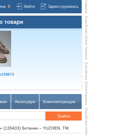
0
ина
Увійти
Зареєструватись
о товари
s158673
мки
Аксесуари
Комплектующие
»
(128403) Ботинки – YUZHEN, TM