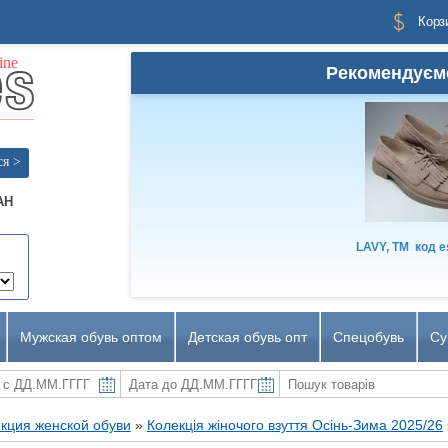
Корз
Рекомендуєм
ся >
AH
LAVY, TM
код
e
Мужская обувь оптом
Детская обувь опт
Спецобувь
Су
кция женской обуви
»
Колекція жіночого взуття Осінь-Зима 2025/26