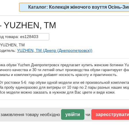
Каталог: Колекція жіночого взуття Осінь-Зи
 – YUZHEN, TM
од
товара:
es128403
 YUZHEN, TM
одитель:
YUZHEN, TM (Днепр (Днепропетровск))
ика обуви Yuzhen Днепропетровск предлагает купить женские ботинки Yu
чного качества и 30 ти летний опыт производства обуви гарантирует ф
риалы и комплектующие добавят носкость красоту и практичность.
От ростовки 5-6 пар обуви одной модели или её произвольной комплекта
На пробу единоразово для витриры от 10 пар по 2 пары разных наших мо
Все модели можно заказать в нужном для Вас цвете и виде кожи.
 замовлення товару необхідно
увійти
чи
зареєструват