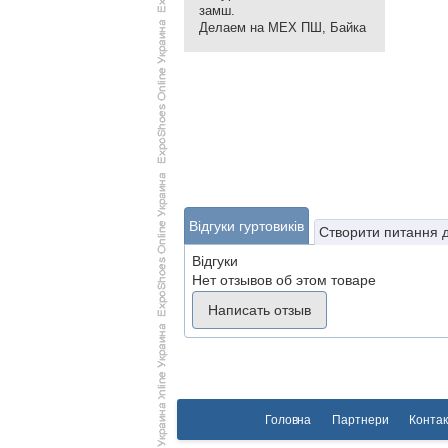
замш.
Делаем на МЕХ ПШ, Байка
Відгуки гуртовиків
Створити питання 
Відгуки
Нет отзывов об этом товаре
Написать отзыв
Головна
Партнери
Контак