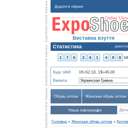
Додати в обране
Виставка взуття
Статистика
дивити
1
7
6
2
6
1
4
9
8
U
1€=52.10, 1$=45.00
Курс UAH:
Валюта:
Обувь оптом
Женская обувь оптом
Наша інформація
Головна
»
Женская обувь оптом
»
Колле