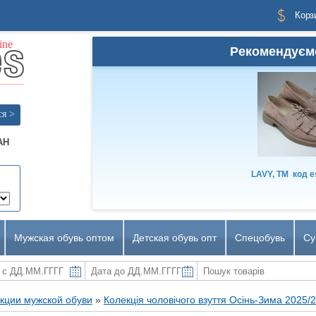
Корз
Рекомендуєм
ся >
AH
LAVY, TM
код
e
Мужская обувь оптом
Детская обувь опт
Спецобувь
Су
кции мужской обуви
»
Колекція чоловічого взуття Осінь-Зима 2025/