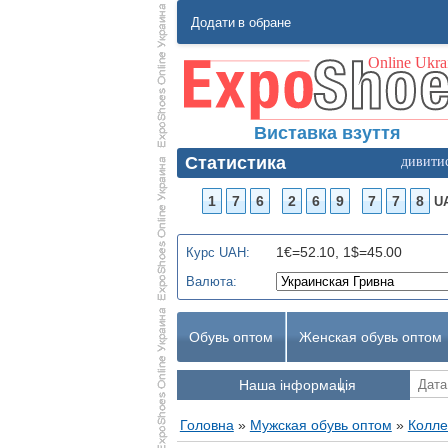
Додати в обране
Виставка взуття
Статистика
дивити
1
7
6
2
6
9
7
7
8
U
1€=52.10, 1$=45.00
Курс UAH:
Валюта:
Обувь оптом
Женская обувь оптом
Наша інформація
Головна
»
Мужская обувь оптом
»
Колле