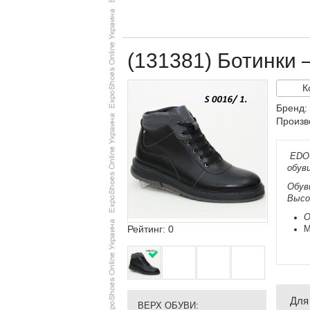
(131381) Ботинки
К
Бренд
Произв
EDO
обуви
Обу
Высо
О
Рейтинг: 0
М
Для
ВЕРХ ОБУВИ: