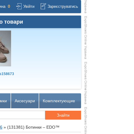
0
ина
Увійти
Зареєструватись
о товари
s158673
мки
Аксесуари
Комплектующие
26
»
(131381) Ботинки – EDO™