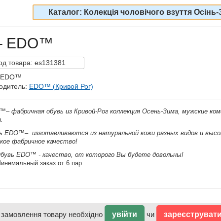
Каталог: Колекція чоловічого взуття Осінь-
 – EDO™
од
товара:
es131381
: EDO™
одитель:
EDO™ (Кривой Рог)
™– ф
абричная обувь из Кривой-Рог
коллекция Осень-Зима, мужские ко
.
вь EDO™–
изготавливаются
из натуральной кожи разных видов и
высо
кое фабричное качество!
бувь EDO™ -
качество, от которого Вы будете довольны!
инемальный заказ от 6 пар
 замовлення товару необхідно
увійти
чи
зареєструват