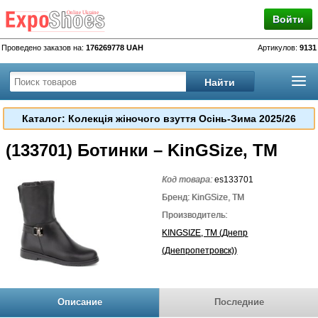
Войти
Проведено заказов на:
176269778 UAH
Артикулов:
9131
Каталог: Колекція жіночого взуття Осінь-Зима 2025/26
(133701) Ботинки – KinGSize, TM
Код товара:
es133701
Бренд: KinGSize, TM
Производитель:
KINGSIZE, TM (Днепр
(Днепропетровск))
Описание
Последние