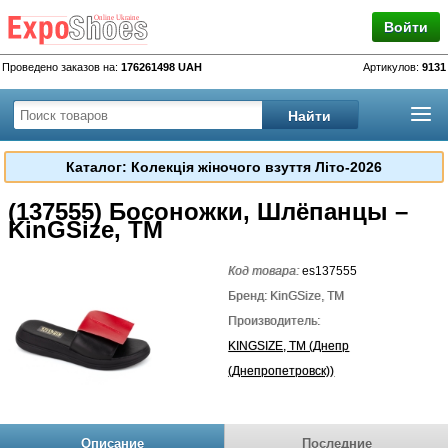
Войти
Проведено заказов на:
176261498 UAH
Артикулов:
9131
Каталог: Колекція жіночого взуття Літо-2026
(137555) Босоножки, Шлёпанцы –
KinGSize, TM
Код товара:
es137555
Бренд: KinGSize, TM
Производитель:
KINGSIZE, TM (Днепр
(Днепропетровск))
Описание
Последние