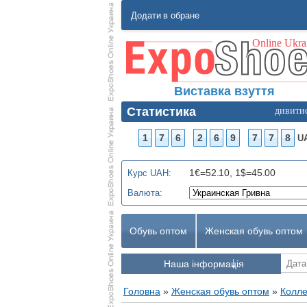
Додати в обране
Виставка взуття
Статистика
дивити
1
7
6
2
6
9
7
7
8
U
1€=52.10, 1$=45.00
Курс UAH:
Валюта:
Обувь оптом
Женская обувь оптом
Наша інформація
Головна
»
Женская обувь оптом
»
Колле