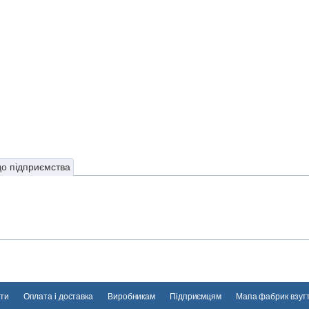
до підприємства
ти
Оплата і доставка
Виробникам
Підприємцям
Мапа фабрик взут