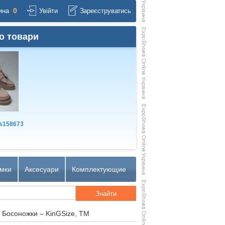
0
ина
Увійти
Зареєструватись
о товари
s158673
мки
Аксесуари
Комплектующие
 Босоножки – KinGSize, TM