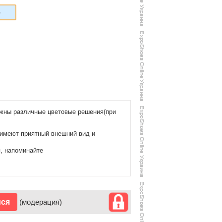
6
жны различные цветовые решения(при
 имеют приятный внешний вид и
, напоминайте
ися
(модерация)