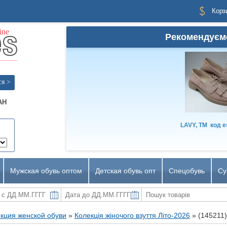
Корз
Рекомендуєм
ся >
AH
LAVY, TM
код
e
Мужская обувь оптом
Детская обувь опт
Спецобувь
Су
кция женской обуви
»
Колекція жіночого взуття Літо-2026
»
(145211)