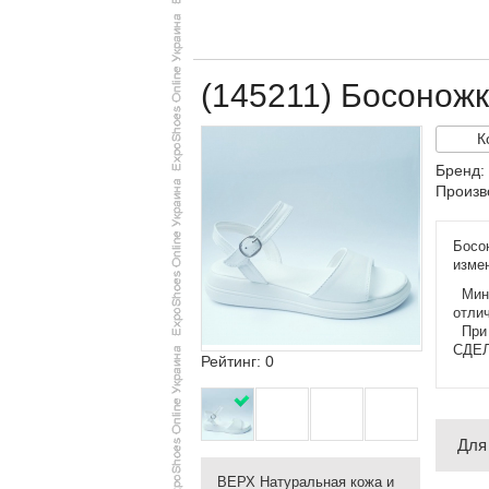
(145211) Босоножк
К
Бренд:
Произв
Босо
измен
Мини
отлич
При 
СДЕЛ
Рейтинг: 0
Для
ВЕРХ Натуральная кожа и