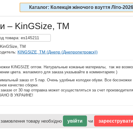
Каталог: Колекція жіночого взуття Літо-202
и – KinGSize, TM
од
товара:
es145211
 KinGSize, TM
одитель:
KINGSIZE, TM (Днепр (Днепропетровск))
ножки KINGSIZE оптом. Натуральные кожаные материалы, так же возмо
ении цвета. желаемого для заказа указывайте в комментариях )
мальный заказ от 5 пар. Очень удобные колодки обуви. Все босоножки
ное качество сборки.
заказе от 30 пар отправка может осуществляться за счет производителя
АНО В УКРАИНЕ!
 замовлення товару необхідно
увійти
чи
зареєструват