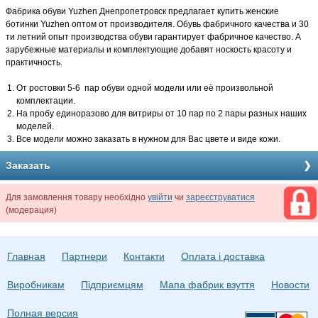
Фабрика обуви Yuzhen Днепропетровск предлагает купить женские
ботинки Yuzhen оптом от производителя. Обувь фабричного качества и 30
ти летний опыт производства обуви гарантирует фабричное качество. А
зарубежные материалы и комплектующие добавят носкость красоту и
практичность.
От ростовки 5-6 пар обуви одной модели или её произвольной
комплектации.
На пробу единоразово для витриры от 10 пар по 2 пары разных наших
моделей.
Все модели можно заказать в нужном для Вас цвете и виде кожи.
Заказать
Для замовлення товару необхідно
увійти
чи
зареєструватися
(модерация)
Главная
Партнери
Контакти
Оплата і доставка
Виробникам
Підприємцям
Мапа фабрик взуття
Новости
Полная версия