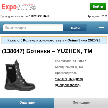
Войти
Проведено заказов на:
176261498 UAH
Артикулов:
9131
Каталог: Колекція жіночого взуття Осінь-Зима 2025/26
(138647) Ботинки – YUZHEN, TM
Код товара:
es138647
Бренд: YUZHEN, TM
Производитель:
YUZHEN, TM (Днепр
(Днепропетровск))
Описание
Последние