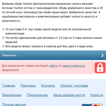
Фабрика обуви Yuzhen Днепропетровск предлагает купить женские
ботинки Yuzhen оптом от производителя. Обувь фабричного качества и 30
ти летний опыт производства обуви гарантирует фабричное качество. А
зарубежные материалы и комплектующие добавят носкость красоту и
практичность.
От ростовки 5-6 пар обуви одной модели или её произвольной
комплектации.
На пробу единоразово для витриры от 10 пар по 2 пары разных наших
моделей.
Все модели можно заказать в нужном для Вас цвете и виде кожи.
Заказать
Для замовлення товару необхідно
увійти
чи
зареєструватися
(модерация)
Главная
Партнери
Контакти
Оплата і доставка
Виробникам
Підприємцям
Мапа фабрик взуття
Новости
Полная версия