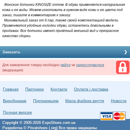
Женские ботинки KINGSIZE оптом
. В обуви применяется натуральная
кожа и ее виды. Можем изготовить в нужном виде кожи и ее цвета под
заказ, пишите в комментариях к заказу.
Минимальный заказ от 6 пар, также своей комплектацией модели.
Применяются удобные колодки обуви, останетесь довольными в
продажах. Все ботинки имеют приятный внешний вид и прекрасное
качество сборки.
Заказать
Для замовлення товару необхідно
увійти
чи
зареєструватися
(модерация)
Главная
Партнери
Контакти
Оплата і доставка
Виробникам
Підприємцям
Мапа фабрик взуття
Новости
Полная версия
Copyright © 2005-2026 ExpoShoes.com.ua
Разработка © Privatshoes (.org) Все права защищены.