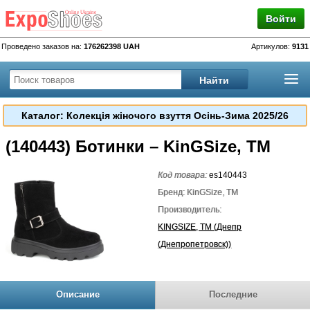
Войти
Проведено заказов на:
176262398 UAH
Артикулов:
9131
Каталог: Колекція жіночого взуття Осінь-Зима 2025/26
(140443) Ботинки – KinGSize, TM
Код товара:
es140443
Бренд: KinGSize, TM
Производитель:
KINGSIZE, TM (Днепр
(Днепропетровск))
Описание
Последние