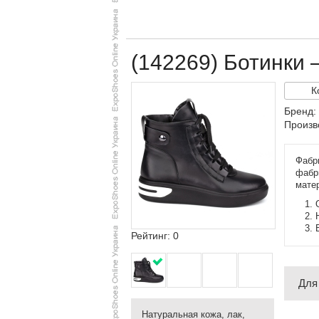
(142269) Ботинки
К
Бренд:
Произв
Фабр
фабри
мате
Рейтинг: 0
Для
Натуральная кожа, лак,