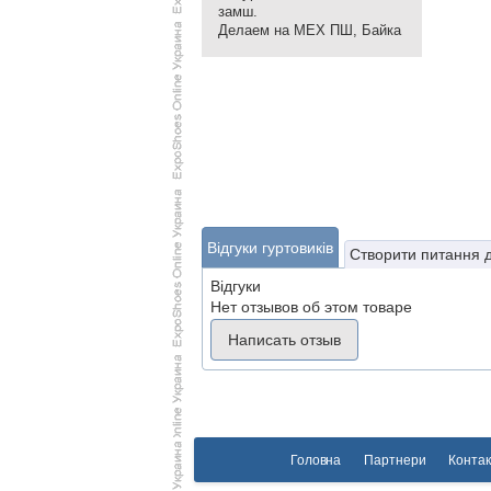
замш.
Делаем на МЕХ ПШ, Байка
Відгуки гуртовиків
Створити питання 
Відгуки
Нет отзывов об этом товаре
Написать отзыв
Головна
Партнери
Контак