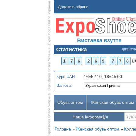
Додати в обране
Виставка взуття
Статистика
дивити
1
7
6
2
6
9
7
7
8
U
1€=52.10, 1$=45.00
Курс UAH:
Валюта:
Обувь оптом
Женская обувь оптом
Наша інформація
Головна
»
Женская обувь оптом
»
Колле