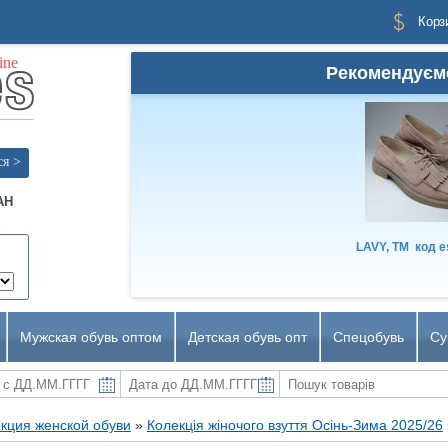
Корз
Рекомендуєм
ся >
AH
LAVY, TM
код
e
Мужская обувь оптом
Детская обувь опт
Спецобувь
Су
кция женской обуви
»
Колекція жіночого взуття Осінь-Зима 2025/26