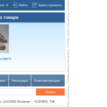
0
ина
Увійти
Зареєструватись
о товари
s158673
мки
Аксесуари
Комплектующие
»
(142269) Ботинки – YUZHEN, TM