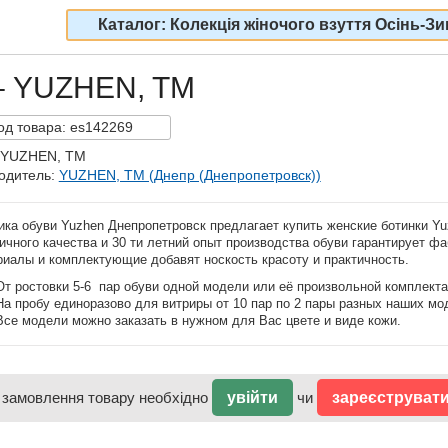
Каталог: Колекція жіночого взуття Осінь-Зи
 – YUZHEN, TM
од
товара:
es142269
 YUZHEN, TM
одитель:
YUZHEN, TM (Днепр (Днепропетровск))
ика обуви Yuzhen Днепропетровск предлагает купить женские ботинки Yu
чного качества и 30 ти летний опыт производства обуви гарантирует ф
риалы и комплектующие добавят носкость красоту и практичность.
От ростовки 5-6 пар обуви одной модели или её произвольной комплекта
На пробу единоразово для витриры от 10 пар по 2 пары разных наших мо
Все модели можно заказать в нужном для Вас цвете и виде кожи.
 замовлення товару необхідно
увійти
чи
зареєструват