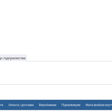
до підприємства
ти
Оплата і доставка
Виробникам
Підприємцям
Мапа фабрик взут