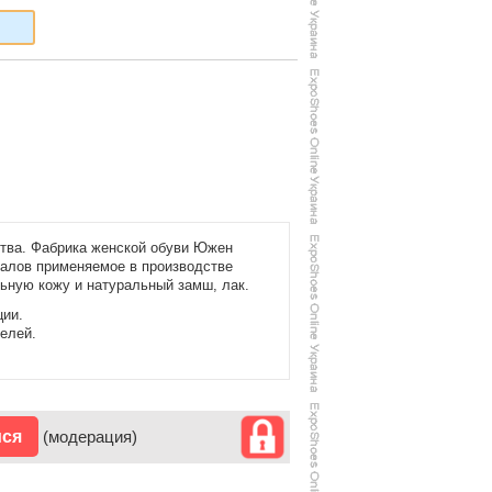
ства. Фабрика женской обуви Южен
иалов применяемое в производстве
ьную кожу и натуральный замш, лак.
ции.
елей.
ися
(модерация)