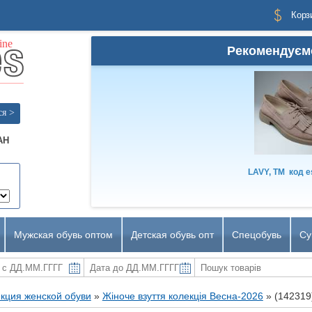
Корз
Рекомендуєм
ся >
AH
LAVY, TM
код
e
Мужская обувь оптом
Детская обувь опт
Спецобувь
Су
кция женской обуви
»
Жіноче взуття колекція Весна-2026
»
(142319