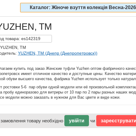
Каталог: Жіноче взуття колекція Весна-2026
 YUZHEN, TM
од
товара:
es142319
 YUZHEN, TM
одитель:
YUZHEN, TM (Днепр (Днепропетровск))
лагаем купить под заказ Женские туфли Yuzhen оптом фабричного каче
ропетровск имеет отличное качество и доступные цены. Качество матер
кой обуви высшего качества, фабрика Yuzhen использует только натурал
т ростовки 5-6 пар обуви одной модели или её произвольной комплекта
а пробу единоразово для витриры от 10 пар по 2 пары разных наших мод
се модели можно заказать в нужном для Вас цвете и виде кожи.
 замовлення товару необхідно
увійти
чи
зареєструват