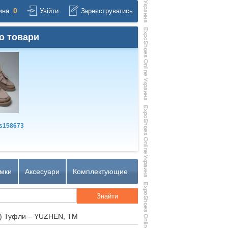
0
ина
Увійти
Зареєструватись
о товари
s158673
мки
Аксесуари
Комплектующие
) Туфли – YUZHEN, TM