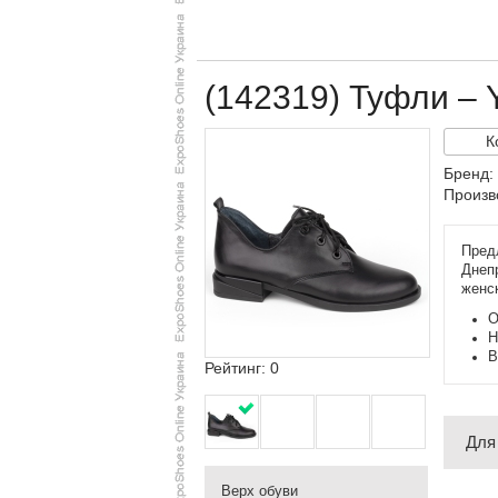
(142319) Туфли –
К
Бренд:
Произв
Пред
Днеп
женс
О
Н
В
Рейтинг: 0
Для
Верх обуви