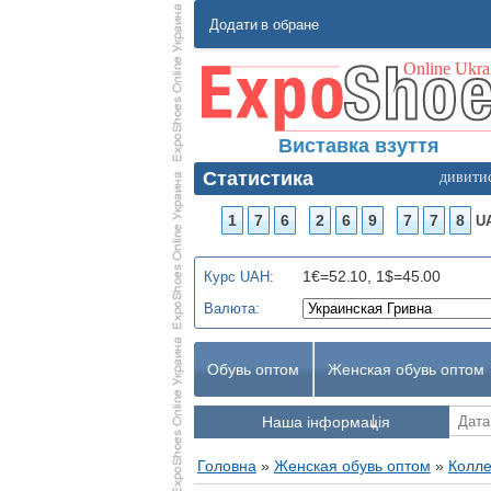
Додати в обране
Виставка взуття
Статистика
дивити
1
7
6
2
6
9
7
7
8
U
1€=52.10, 1$=45.00
Курс UAH:
Валюта:
Обувь оптом
Женская обувь оптом
Наша інформація
Головна
»
Женская обувь оптом
»
Колле