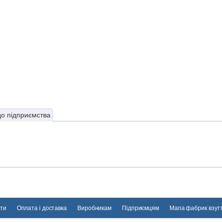
до підприємства
ти
Оплата і доставка
Виробникам
Підприємцям
Мапа фабрик взут