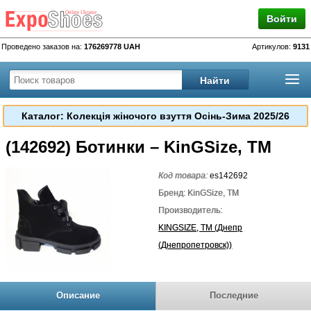
Войти
Проведено заказов на:
176269778 UAH
Артикулов:
9131
Каталог: Колекція жіночого взуття Осінь-Зима 2025/26
(142692) Ботинки – KinGSize, TM
Код товара:
es142692
Бренд: KinGSize, TM
Производитель:
KINGSIZE, TM (Днепр
(Днепропетровск))
Описание
Последние