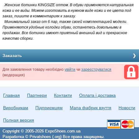
Женские ботинки KINGSIZE оптом
. В обуви применяется натуральная
кожа и ее виды. Можем изготовить в нужном виде кожи и ее цвета под
заказ, пишите в комментариях к заказу.
Минимальный заказ от 6 пар, также своей комплектацией модели.
Применяются удобные колодки обуви, останетесь довольными в
продажах. Все ботинки имеют приятный внешний вид и прекрасное
качество сборки.
Заказать
Для замовлення товару необхідно
увійти
чи
зареєструватися
(модерация)
Главная
Партнери
Контакти
Оплата і доставка
Виробникам
Підприємцям
Мапа фабрик взуття
Новости
Полная версия
Copyright © 2005-2026 ExpoShoes.com.ua
Разработка © Privatshoes (.org) Все права защищены.