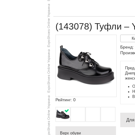
(143078) Туфли –
К
Бренд:
Произв
Пред
Днеп
женс
О
Н
В
Рейтинг: 0
Для
Верх обуви