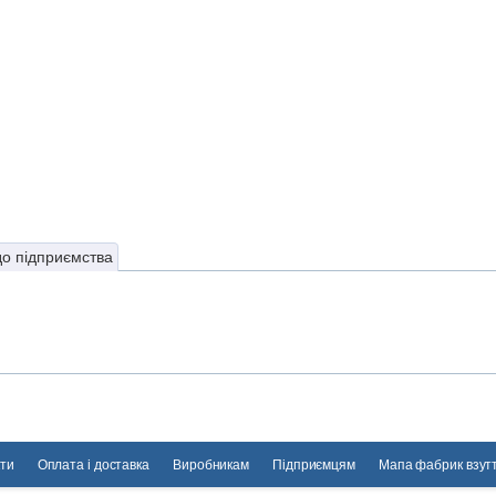
до підприємства
ти
Оплата і доставка
Виробникам
Підприємцям
Мапа фабрик взут