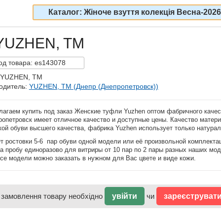
Каталог: Жіноче взуття колекція Весна-2026
 YUZHEN, TM
од
товара:
es143078
 YUZHEN, TM
одитель:
YUZHEN, TM (Днепр (Днепропетровск))
лагаем купить под заказ Женские туфли Yuzhen оптом фабричного каче
ропетровск имеет отличное качество и доступные цены. Качество матер
кой обуви высшего качества, фабрика Yuzhen использует только натурал
т ростовки 5-6 пар обуви одной модели или её произвольной комплекта
а пробу единоразово для витриры от 10 пар по 2 пары разных наших мод
се модели можно заказать в нужном для Вас цвете и виде кожи.
 замовлення товару необхідно
увійти
чи
зареєструват