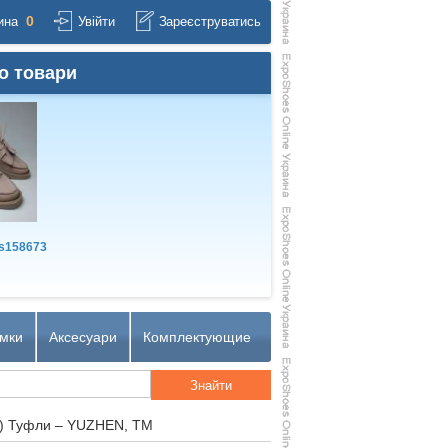
0
ина
Увійти
Зареєструватись
о товари
s158673
мки
Аксесуари
Комплектующие
) Туфли – YUZHEN, TM