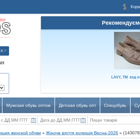
Корз
Рекомендуєм
ся >
AH
LAVY, TM
код
e
Мужская обувь оптом
Детская обувь опт
Спецобувь
Су
кция женской обуви
»
Жіноче взуття колекція Весна-2026
»
(143078