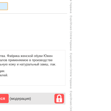
ства. Фабрика женской обуви Южен
иалов применяемое в производстве
ьную кожу и натуральный замш, лак.
ции.
елей.
ися
(модерация)