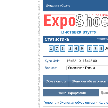
Додати в обране
Виставка взуття
Статистика
дивити
1
7
6
2
6
9
7
7
8
U
1€=52.10, 1$=45.00
Курс UAH:
Валюта:
Обувь оптом
Женская обувь оптом
Наша інформація
Головна
»
Женская обувь оптом
»
Колле