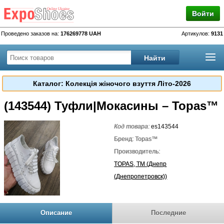
Войти
Проведено заказов на:
176269778 UAH
Артикулов:
9131
Каталог: Колекція жіночого взуття Літо-2026
(143544) Туфли|Мокасины – Topas™
Код товара:
es143544
Бренд: Topas™
Производитель:
TOPAS, TM (Днепр
(Днепропетровск))
Описание
Последние