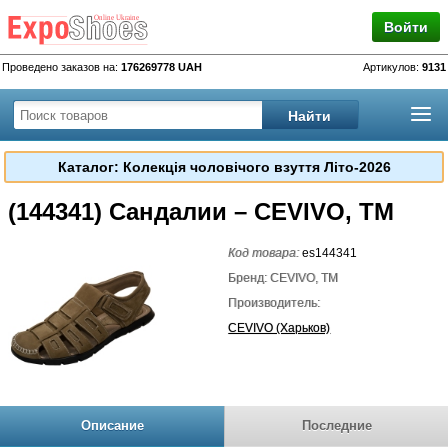
Войти
Проведено заказов на:
176269778 UAH
Артикулов:
9131
Каталог: Колекція чоловічого взуття Літо-2026
(144341) Сандалии – CEVIVO, TM
Код товара:
es144341
Бренд: CEVIVO, TM
Производитель:
CEVIVO (Харьков)
Описание
Последние