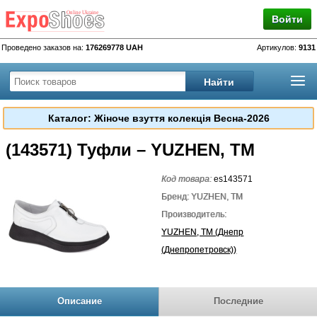
Войти
Проведено заказов на:
176269778 UAH
Артикулов:
9131
Каталог: Жіноче взуття колекція Весна-2026
(143571) Туфли – YUZHEN, TM
Код товара:
es143571
Бренд: YUZHEN, TM
Производитель:
YUZHEN, TM (Днепр
(Днепропетровск))
Описание
Последние