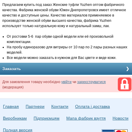
Предлагаем купить под заказ Женские туфли Yuzhen оптом фабричного
качества. Фабрика женской обуви Южен Днепропетровск имеет отличное
качество и доступные цены. Качество материалов применяемое в
производстве женской обуви высшего качества, фабрика Yuzhen
использует только натуральную кожу и натуральный замш, лак.
От ростовки 5-6 пар обуви одной модели или её произвольной
комплектации.
На пробу единоразово для витриры от 10 пар по 2 пары разных наших
моделей.
Все модели можно заказать в нужном для Вас цвете и виде кожи.
Заказать
Для замовлення товару необхідно
увійти
чи
зареєструватися
(модерация)
Главная
Партнери
Контакти
Оплата і доставка
Виробникам
Підприємцям
Мапа фабрик взуття
Новости
Полная версия