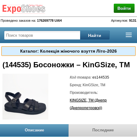
Войти
Проведено заказов на:
176269778 UAH
Артикулов:
9131
Каталог: Колекція жіночого взуття Літо-2026
(144535) Босоножки – KinGSize, TM
Код товара:
es144535
Бренд: KinGSize, TM
Производитель:
KINGSIZE, TM (Днепр
(Днепропетровск))
Описание
Последние