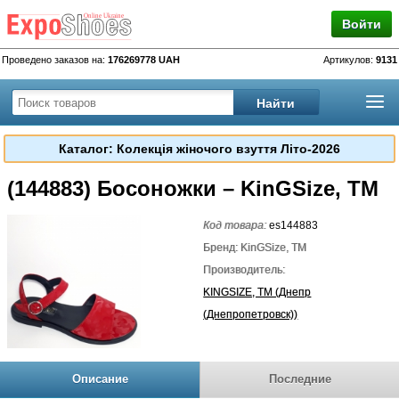
Войти
Проведено заказов на:
176269778 UAH
Артикулов:
9131
Каталог: Колекція жіночого взуття Літо-2026
(144883) Босоножки – KinGSize, TM
Код товара:
es144883
Бренд: KinGSize, TM
Производитель:
KINGSIZE, TM (Днепр
(Днепропетровск))
Описание
Последние