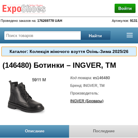
Войти
Проведено заказов на:
176269778 UAH
Артикулов:
9131
Каталог: Колекція жіночого взуття Осінь-Зима 2025/26
(146480) Ботинки – INGVER, TM
Код товара:
es146480
Бренд: INGVER, TM
Производитель:
INGVER (Бровары)
Описание
Последние