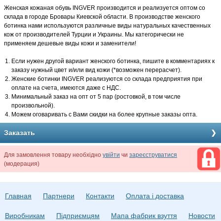
Женская кожаная обувь INGVER производится и реализуется оптом со
склада в городе Бровары Киевской области. В производстве женского
ботинка нами используются различные виды натуральных качественных
кож от производителей Турции и Украины. Мы категорически не
применяем дешевые виды кожи и заменители!
Если нужен другой вариант женского ботинка, пишите в комментариях к
заказу нужный цвет и/или вид кожи (*возможен перерасчет).
Женские ботинки INGVER реализуются со склада предприятия при
оплате на счета, имеются даже с НДС.
Минимальный заказ на опт от 5 пар (ростовкой, в том числе
произвольной).
Можем оговаривать с Вами скидки на более крупные заказы опта.
Заказать
Для замовлення товару необхідно
увійти
чи
зареєструватися
(модерация)
Главная
Партнери
Контакти
Оплата і доставка
Виробникам
Підприємцям
Мапа фабрик взуття
Новости