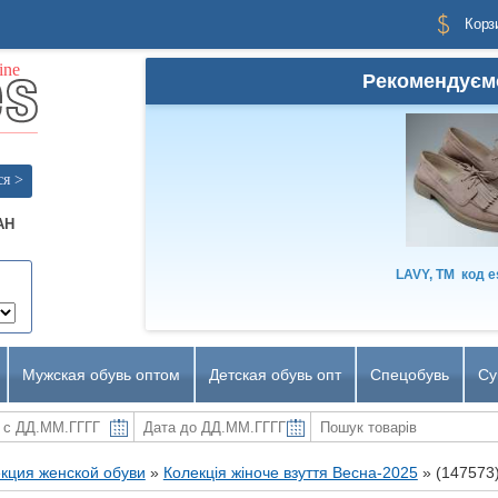
Корз
Рекомендуєм
ся >
AH
LAVY, TM
код
e
Мужская обувь оптом
Детская обувь опт
Спецобувь
Су
кция женской обуви
»
Колекція жіноче взуття Весна-2025
»
(147573