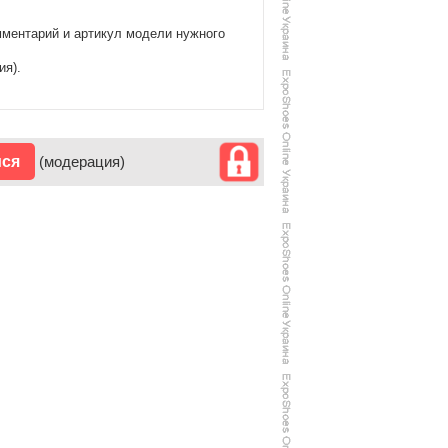
мментарий и артикул модели нужного
ия).
ися
(модерация)