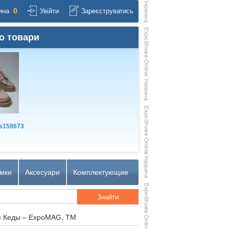
0
ина
Увійти
Зареєструватись
о товари
s158673
мки
Аксесуари
Комплектующие
) Кеды – ExpoMAG, TM