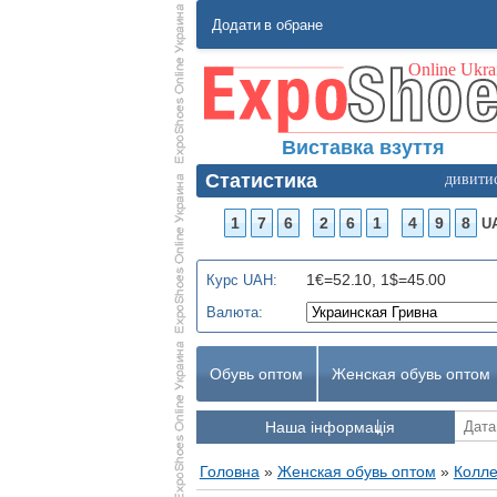
Додати в обране
Виставка взуття
Статистика
дивити
1
7
6
2
6
1
4
9
8
U
1€=52.10, 1$=45.00
Курс UAH:
Валюта:
Обувь оптом
Женская обувь оптом
Наша інформація
Головна
»
Женская обувь оптом
»
Колле