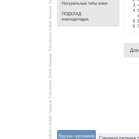
Натуральные типы кожи
ПОДКЛАД
кожподкладка
Для
Відгуки гуртовиків
Створити питання 