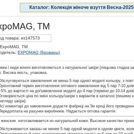
Каталог: Колекція жіноче взуття Весна-2025
ExpoMAG, TM
од
товара:
es147573
 ExpoMAG, TM
одитель:
EXPOMAG (Бровары)
вки і кеди жіночі виготовляються з натуральної шкіри (лицьова гладка ш
. Висока якість, упаковка.
Обслуговуються замовлення не менш 5 пар однієї моделі кольору, з пов
Орієнтовний термін виготовлення оптового замовлення від 5 пар 7-10 днів
+5% до вартості на до/замовлення моделі до 4 пар (терміни до 10-14 днів
Оговорюється ціна по зміні кольору/шкіри з варіантів в каталозі (пишемо 
вигляду шкіри).
Всі коментарі до замовлення додаєте фабриці на 3м кроці його проведенн
Передоплата на рахунки виробників. Надається оптова гарантія.
 женские изготавливается из натуральной кожи. Высокое качество прои
Обслуживаются заказы не менее 5 пар одной модели в одном цвете, воз
Ориентировочный срок изготовления оптового заказа от 5 пар до 10 дней.