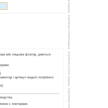
кіра або лицьова флатар, дивіться
торами.
.
).
коментар і артикул моделі потрібного
я).
зводства.
можно с повторами.