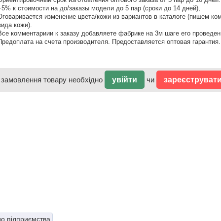
+5% к стоимости на до/заказы модели до 5 пар (сроки до 14 дней),
Оговаривается изменение цвета/кожи из вариантов в каталоге (пишем ко
вида кожи).
Все комментариии к заказу добавляете фабрике на 3м шаге его проведен
Предоплата на счета производителя. Предоставляется оптовая гарантия.
 замовлення товару необхідно
увійти
чи
зареєструват
до підприємства