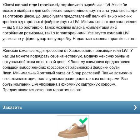
Жіночі шкіряні кеди і кросівки від харківського виробника LiVi. У нас Ви
можете підібрати для себе якісне, модне жіноче взуття з натуральної шкіри
за оптовою ціною. До Вашої уваги представлений великий вибір жіночих
кросівок від харківської фабрики взуття LiVi. Мінімальне оптове замовлення
— від 5 пар ростовкою. Також можлива власна комплектація як з
потрібними розмірами, так і з їх повтореннями. Усе взуття компанії LiVi
упаковане у фірмову картонну коробку. Надається сезонна гарантія на опт.
Женские кожаные кед и кроссовки от Харьковского производителя LiVi. У
нас Вы можете подобрать себе качественую, модную женскую обувь из
натуральной кожи по оптовой цене. К Вашему вниманию предоставлен
большой выбор женских кроссовок от харьковской фабрики обуви
Ливи. Минимальный оптовый заказ от 5 пар ростовкой. Так же возможна
своя комплектация, как с нужными размерами так с их повторами. Вся
обувь компании LiVi упокована в фирминую картонную коробку.
Предоставляется сезонная гарантия на опт.
Заказать