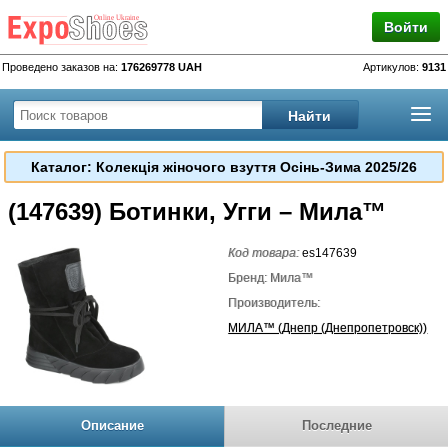
Войти
Проведено заказов на:
176269778 UAH
Артикулов:
9131
Каталог: Колекція жіночого взуття Осінь-Зима 2025/26
(147639) Ботинки, Угги – Мила™
Код товара:
es147639
Бренд: Мила™
Производитель:
МИЛА™ (Днепр (Днепропетровск))
Описание
Последние