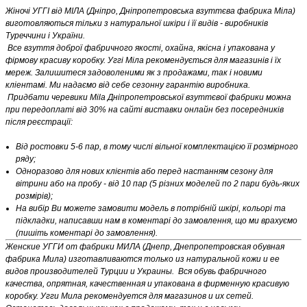
Жіночі УГГІ від МІЛА (Дніпро, Дніпропетровська взуттєва фабрика Міла)
виготовляються тільки з натуральної шкіри і її видів - виробників
Туреччини і України.
Все взуття доброї фабричного якості, охайна, якісна і упакована у
фірмову красиву коробку. Уггі Міла рекомендується для магазинів і їх
мереж. Залишитеся задоволеними як з продажами, так і новими
кліентамі. Ми надаємо від себе сезонну гарантію виробника.
Придбати черевики Mila Дніпропетровської взуттєвої фабрики можна
при передоплаті від 30% на сайті виставки онлайн без посередників
після реєстрації:
Від ростовки 5-6 пар, в тому числі вільної комплектацією її розмірного
ряду;
Одноразово для нових клієнтів або перед настанням сезону для
вітрини або на пробу - від 10 пар (5 різних моделей по 2 пари будь-яких
розмірів);
На вибір Ви можете замовити модель в потрібній шкірі, кольорі та
підкладки, написавши нам в коментарі до замовлення, що ми врахуємо
(пишіть коментарі до замовлення).
Женские УГГИ от фабрики МИЛА (Днепр, Днепропетровская обувная
фабрика Мила) изготавливаются только из натуральной кожи и ее
видов производителей Турции и Украины. Вся обувь фабричного
качества, опрятная, качественная и упакована в фирменную красивую
коробку. Угги Мила рекомендуется для магазинов и их сетей.