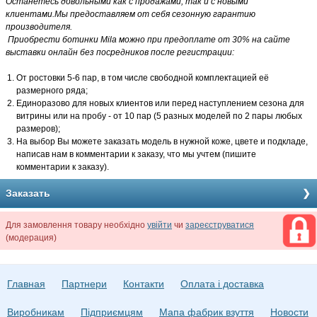
Останетесь довольными как с продажами, так и с новыми
клиентами.Мы предоставляем от себя сезонную гарантию
производителя.
Приобрести ботинки Mila можно при предоплате от 30% на сайте
выставки онлайн без посредников после регистрации:
От ростовки 5-6 пар, в том числе свободной комплектацией её
размерного ряда;
Единоразово для новых клиентов или перед наступлением сезона для
витрины или на пробу - от 10 пар (5 разных моделей по 2 пары любых
размеров);
На выбор Вы можете заказать модель в нужной коже, цвете и подкладе,
написав нам в комментарии к заказу, что мы учтем (пишите
комментарии к заказу).
Заказать
Для замовлення товару необхідно
увійти
чи
зареєструватися
(модерация)
Главная
Партнери
Контакти
Оплата і доставка
Виробникам
Підприємцям
Мапа фабрик взуття
Новости