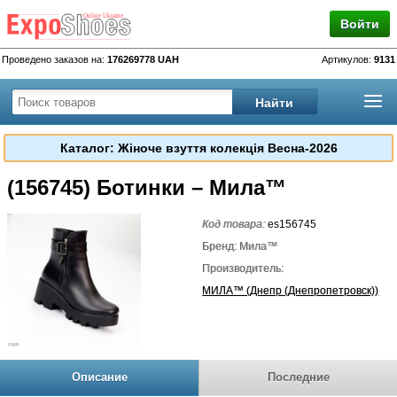
Войти
Проведено заказов на:
176269778 UAH
Артикулов:
9131
Каталог: Жіноче взуття колекція Весна-2026
(156745) Ботинки – Мила™
Код товара:
es156745
Бренд: Мила™
Производитель:
МИЛА™ (Днепр (Днепропетровск))
Описание
Последние