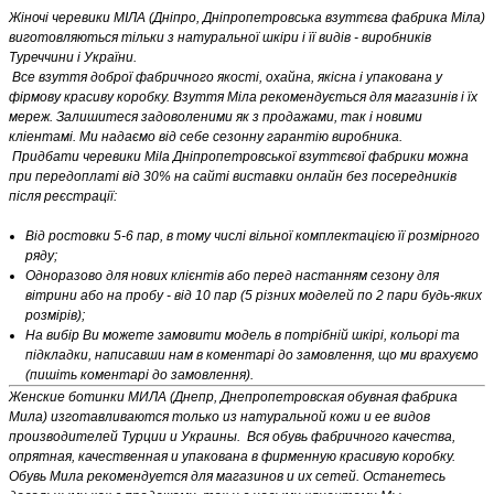
Жіночі черевики МІЛА (Дніпро, Дніпропетровська взуттєва фабрика Міла)
виготовляються тільки з натуральної шкіри і її видів - виробників
Туреччини і України.
Все взуття доброї фабричного якості, охайна, якісна і упакована у
фірмову красиву коробку. Взуття Міла рекомендується для магазинів і їх
мереж. Залишитеся задоволеними як з продажами, так і новими
кліентамі. Ми надаємо від себе сезонну гарантію виробника.
Придбати черевики Mila Дніпропетровської взуттєвої фабрики можна
при передоплаті від 30% на сайті виставки онлайн без посередників
після реєстрації:
Від ростовки 5-6 пар, в тому числі вільної комплектацією її розмірного
ряду;
Одноразово для нових клієнтів або перед настанням сезону для
вітрини або на пробу - від 10 пар (5 різних моделей по 2 пари будь-яких
розмірів);
На вибір Ви можете замовити модель в потрібній шкірі, кольорі та
підкладки, написавши нам в коментарі до замовлення, що ми врахуємо
(пишіть коментарі до замовлення).
Женские ботинки МИЛА (Днепр, Днепропетровская обувная фабрика
Мила) изготавливаются только из натуральной кожи и ее видов
производителей Турции и Украины. Вся обувь фабричного качества,
опрятная, качественная и упакована в фирменную красивую коробку.
Обувь Мила рекомендуется для магазинов и их сетей. Останетесь