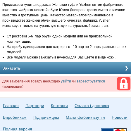
Предлагаем купить под заказ Женские туфли Yuzhen оптом фабричного
качества. Фабрика женской обуви Южен Днепропетровск имеет отличное
качество и доступные цены. Качество материалов применяемое в
производстве женской обуви высшего качества, фабрика Yuzhen
использует только натуральную кожу и натуральный замш, лак.
От ростовки 5-6 пар обуви одной модели или её произвольной
комплектации.
На пробу единоразово для витриры от 10 пар по 2 пары разных наших
моделей.
Все модели можно заказать в нужном для Вас цвете и виде кожи.
Заказать
Для замовлення товару необхідно
увійти
чи
зареєструватися
(модерация)
Главная
Партнери
Контакти
Оплата і доставка
Виробникам
Підприємцям
Мапа фабрик взуття
Новости
Полная версия