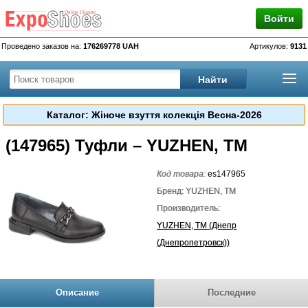
Войти
Проведено заказов на:
176269778 UAH
Артикулов:
9131
Каталог: Жіноче взуття колекція Весна-2026
(147965) Туфли – YUZHEN, TM
Код товара:
es147965
Бренд: YUZHEN, TM
Производитель:
YUZHEN, TM (Днепр
(Днепропетровск))
Описание
Последние