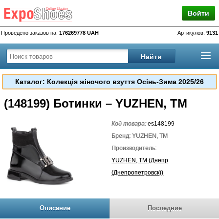
Войти
Проведено заказов на:
176269778 UAH
Артикулов:
9131
Каталог: Колекція жіночого взуття Осінь-Зима 2025/26
(148199) Ботинки – YUZHEN, TM
Код товара:
es148199
Бренд: YUZHEN, TM
Производитель:
YUZHEN, TM (Днепр
(Днепропетровск))
Описание
Последние