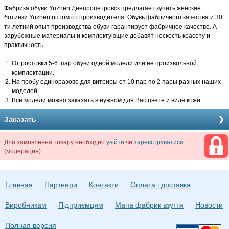
Фабрика обуви Yuzhen Днепропетровск предлагает купить женские
ботинки Yuzhen оптом от производителя. Обувь фабричного качества и 30
ти летний опыт производства обуви гарантирует фабричное качество. А
зарубежные материалы и комплектующие добавят носкость красоту и
практичность.
От ростовки 5-6 пар обуви одной модели или её произвольной
комплектации.
На пробу единоразово для витриры от 10 пар по 2 пары разных наших
моделей.
Все модели можно заказать в нужном для Вас цвете и виде кожи.
Заказать
Для замовлення товару необхідно
увійти
чи
зареєструватися
(модерация)
Главная
Партнери
Контакти
Оплата і доставка
Виробникам
Підприємцям
Мапа фабрик взуття
Новости
Полная версия