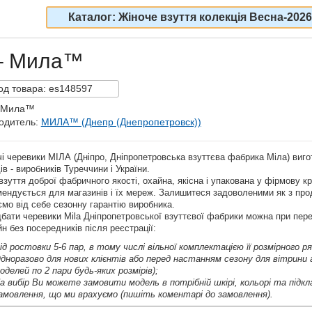
Каталог: Жіноче взуття колекція Весна-2026
 – Мила™
од
товара:
es148597
: Мила™
одитель:
МИЛА™ (Днепр (Днепропетровск))
і черевики МІЛА (Дніпро, Дніпропетровська взуттєва фабрика Міла) вигот
дів - виробників Туреччини і України.
зуття доброї фабричного якості, охайна, якісна і упакована у фірмову к
ендується для магазинів і їх мереж. Залишитеся задоволеними як з прод
мо від себе сезонну гарантію виробника.
ати черевики Mila Дніпропетровської взуттєвої фабрики можна при пере
н без посередників після реєстрації:
ід ростовки 5-6 пар, в тому числі вільної комплектацією її розмірного ря
дноразово для нових клієнтів або перед настанням сезону для вітрини або
оделей по 2 пари будь-яких розмірів);
а вибір Ви можете замовити модель в потрібній шкірі, кольорі та підк
амовлення, що ми врахуємо (пишіть коментарі до замовлення).