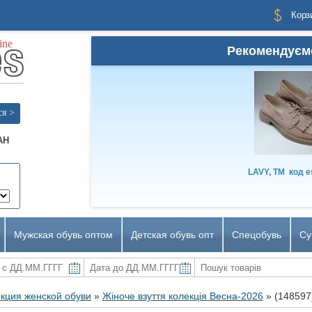
Корз
Рекомендуєм
ся >
AH
LAVY, TM
код
e
Мужская обувь оптом
Детская обувь опт
Спецобувь
Су
кция женской обуви
»
Жіноче взуття колекція Весна-2026
»
(148597