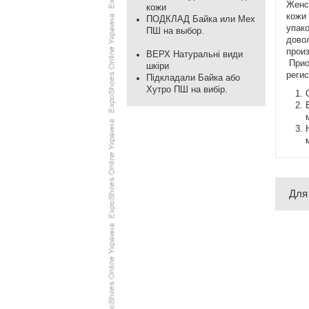
Женс
кожи
кожи 
ПОДКЛАД Байка или Мех
упак
ПШ на выбор.
дово
прои
ВЕРХ Натуральні види
Приоб
шкіри
регис
Підкладали Байка або
Хутро ПШ на вибір.
Для