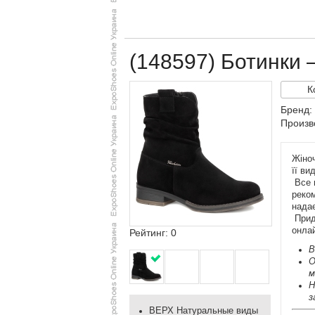
(148597) Ботинки
К
Бренд
Произв
Жіноч
її ви
Все в
реком
надає
Придб
онлай
Рейтинг: 0
В
О
м
Н
з
ВЕРХ Натуральные виды