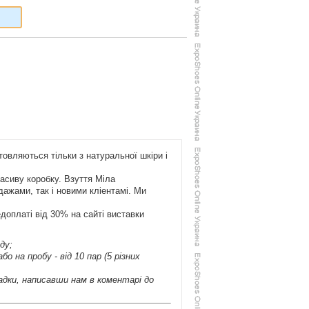
овляються тільки з натуральної шкіри і
расиву коробку. Взуття Міла
ажами, так і новими кліентамі. Ми
доплаті від 30% на сайті виставки
ду;
 на пробу - від 10 пар (5 різних
ладки, написавши нам в коментарі до