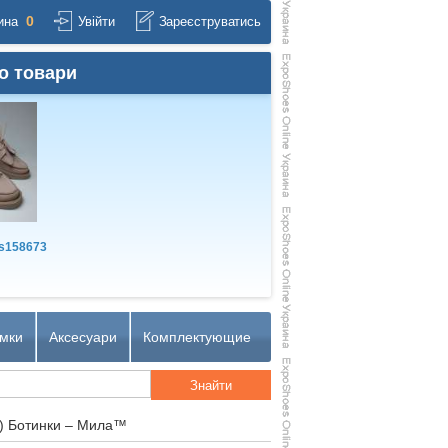
0
ина
Увійти
Зареєструватись
о товари
s158673
мки
Аксесуари
Комплектующие
) Ботинки – Мила™