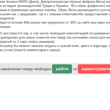
кие ботинки МИЛА (Днепр, Днепропетровская обувная фабрика Мила) из
и ее видов производителей Турции и Украины. Вся обувь фабричного кач
ована в фирменную красивую коробку. Обувь Мила рекомендуется для ма
льными как с продажами, так и с новыми клиентами.Мы предоставляем о
зводителя.
рести ботинки Mila можно при предоплате от 30% на сайте выставки он
трации:
От ростовки 5-6 пар, в том числе свободной комплектацией её размерног
Единоразово для новых клиентов или перед наступлением сезона для витр
моделей по 2 пары любых размеров);
На выбор Вы можете заказать модель в нужной коже, цвете и подкладе, н
мы учтем (пишите комментарии к заказу).
 замовлення товару необхідно
увійти
чи
зареєструват