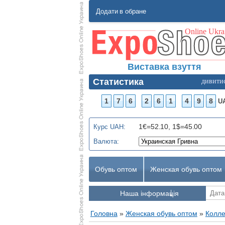
Додати в обране
Виставка взуття
Статистика
дивити
1
7
6
2
6
1
4
9
8
U
1€=52.10, 1$=45.00
Курс UAH:
Валюта:
Обувь оптом
Женская обувь оптом
Наша інформація
Головна
»
Женская обувь оптом
»
Колле