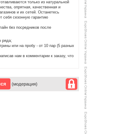
готавливаются только из натуральной
ества, опрятная, качественная и
газинов и их сетей. Останетесь
т себя сезонную гарантию
лайн без посредников после
о ряда;
ины или на пробу - от 10 пар (5 разных
аписав нам в комментарии к заказу, что
ися
(модерация)