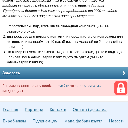
довольными как с продажами, так и с новыми клиентами.Мы
предоставляем от себя сезонную гарантию производителя.
Приобрести ботинки Mila можно при предоплате от 30% на сайте
выставки онлайн без посредников после регистрации:
От ростовки 5-6 пар, в том числе свободной комплектацией её
размерного ряда;
Единоразово для новых клиентов или перед наступлением сезона для
витрины или на пробу - от 10 пар (5 разных моделей по 2 пары любых
размеров);
На выбор Вы можете заказать модель в нужной коже, цвете и подкладе,
написав нам в комментарии к заказу, что мы учтем (пишите
комментарии к заказу).
Заказать
Для замовлення товару необхідно
увійти
чи
зареєструватися
(модерация)
Главная
Партнери
Контакти
Оплата і доставка
Виробникам
Підприємцям
Мапа фабрик взуття
Новости