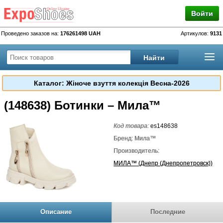
Войти
Проведено заказов на:
176261498 UAH
Артикулов:
9131
Каталог: Жіноче взуття колекція Весна-2026
(148638) Ботинки – Мила™
Код товара:
es148638
Бренд: Мила™
Производитель:
МИЛА™ (Днепр (Днепропетровск))
Описание
Последние