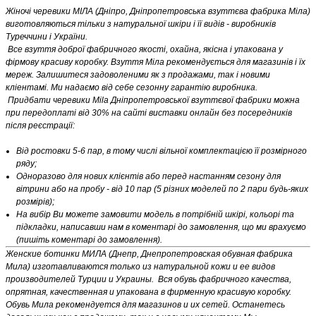
Жіночі черевики МІЛА (Дніпро, Дніпропетровська взуттєва фабрика Міла)
виготовляються тільки з натуральної шкіри і її видів - виробників
Туреччини і України.
Все взуття доброї фабричного якості, охайна, якісна і упакована у
фірмову красиву коробку. Взуття Міла рекомендується для магазинів і їх
мереж. Залишитеся задоволеними як з продажами, так і новими
кліентамі. Ми надаємо від себе сезонну гарантію виробника.
Придбати черевики Mila Дніпропетровської взуттєвої фабрики можна
при передоплаті від 30% на сайті виставки онлайн без посередників
після реєстрації:
Від ростовки 5-6 пар, в тому числі вільної комплектацією її розмірного
ряду;
Одноразово для нових клієнтів або перед настанням сезону для
вітрини або на пробу - від 10 пар (5 різних моделей по 2 пари будь-яких
розмірів);
На вибір Ви можете замовити модель в потрібній шкірі, кольорі та
підкладки, написавши нам в коментарі до замовлення, що ми врахуємо
(пишіть коментарі до замовлення).
Женские ботинки МИЛА (Днепр, Днепропетровская обувная фабрика
Мила) изготавливаются только из натуральной кожи и ее видов
производителей Турции и Украины. Вся обувь фабричного качества,
опрятная, качественная и упакована в фирменную красивую коробку.
Обувь Мила рекомендуется для магазинов и их сетей. Останетесь