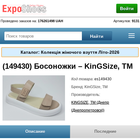
Войти
Проведено заказов на:
176261498 UAH
Артикулов:
9131
Каталог: Колекція жіночого взуття Літо-2026
(149430) Босоножки – KinGSize, TM
Код товара:
es149430
Бренд: KinGSize, TM
Производитель:
KINGSIZE, TM (Днепр
(Днепропетровск))
Описание
Последние