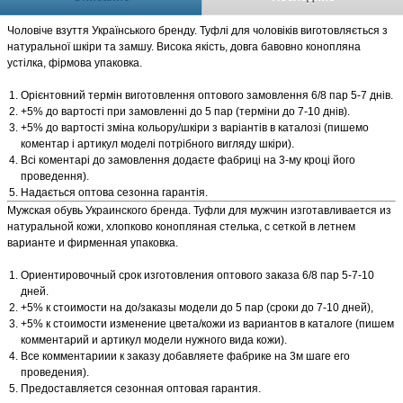
Чоловіче взуття Українського бренду. Туфлі для чоловіків виготовляється з
натуральної шкіри та замшу. Висока якість, довга бавовно конопляна
устілка, фірмова упаковка.
Орієнтовний термін виготовлення оптового замовлення 6/8 пар 5-7 днів.
+5% до вартості при замовленні до 5 пар (терміни до 7-10 днів).
+5% до вартості зміна кольору/шкіри з варіантів в каталозі (пишемо
коментар і артикул моделі потрібного вигляду шкіри).
Всі коментарі до замовлення додаєте фабриці на 3-му кроці його
проведення).
Надається оптова сезонна гарантія.
Мужская обувь Украинского бренда. Туфли для мужчин изготавливается из
натуральной кожи, хлопково конопляная стелька, с сеткой в летнем
варианте и фирменная упаковка.
Ориентировочный срок изготовления оптового заказа 6/8 пар 5-7-10
дней.
+5% к стоимости на до/заказы модели до 5 пар (сроки до 7-10 дней),
+5% к стоимости изменение цвета/кожи из вариантов в каталоге (пишем
комментарий и артикул модели нужного вида кожи).
Все комментариии к заказу добавляете фабрике на 3м шаге его
проведения).
Предоставляется сезонная оптовая гарантия.