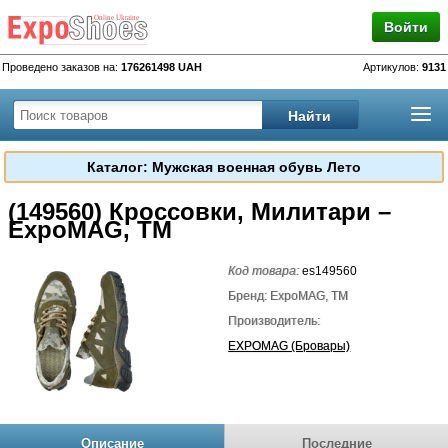
Войти
Проведено заказов на:
176261498 UAH
Артикулов:
9131
Каталог: Мужская военная обувь Лето
(149560) Кроссовки, Милитари –
ExpoMAG, TM
Код товара:
es149560
Бренд: ExpoMAG, TM
Производитель:
EXPOMAG (Бровары)
Описание
Последние